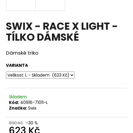
a
j
í
SWIX - RACE X LIGHT -
t
TÍLKO DÁMSKÉ
?
Dámské triko
VARIANTA
HLEDAT
D
Skladem
o
Kód:
40916-71011-L
p
Značka:
Swix
o
r
890 Kč
–30 %
u
623 Kč