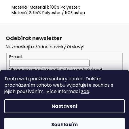
Materiál: Materiál 1: 100% Polyester;
Materiál 2: 95% Polyester / 5%Elastan
Z
á
Odebírat newsletter
p
Nezmeškejte žádné novinky či slevy!
a
t
E-mail
í
Vložením e-mailu souhlasíte s
podmínkami
ochrany osobních údajů
Tento web používá soubory cookie. Dalším
procházením tohoto webu vyjadřujete souhlas s
PŘIHLÁSIT SE
jejich používáním.. Více informací
zde
.
Nastavení
Vytvořil Shoptet
Souhlasím
Copyright 2026
TFRUN
. Všechna práva vyhrazena.