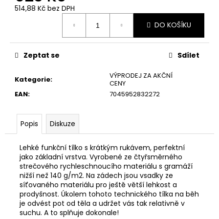
č
514,88 Kč bez DPH
u
Měrná
j
DO KOŠÍKU
cena:
e
m
e
Zeptat se
Sdílet
VÝPRODEJ ZA AKČNÍ
Kategorie
:
CENY
EAN
:
7045952832272
Popis
Diskuze
Lehké funkční tílko s krátkým rukávem, perfektní
jako základní vrstva. Vyrobené ze čtyřsměrného
strečového rychleschnoucího materiálu s gramáží
nižší než 140 g/m2. Na zádech jsou vsadky ze
síťovaného materiálu pro ještě větší lehkost a
prodyšnost. Úkolem tohoto technického tílka na běh
je odvést pot od těla a udržet vás tak relativně v
suchu. A to splňuje dokonale!