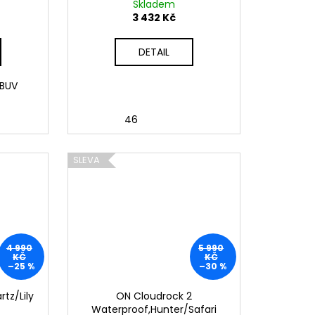
Skladem
3 432 Kč
DETAIL
OBUV
46
SLEVA
4 990
5 990
KČ
KČ
–25 %
–30 %
tz/Lily
ON Cloudrock 2
Waterproof,Hunter/Safari