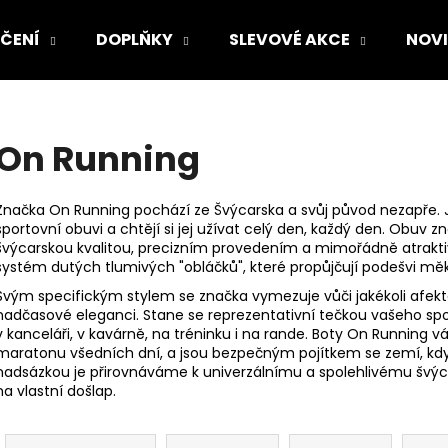
ČENÍ
DOPLŇKY
SLEVOVÉ AKCE
NOV
Co potřebujete najít?
On Running
HLEDAT
Značka On Running pochází ze Švýcarska a svůj původ nezapře. J
sportovní obuvi a chtějí si jej užívat celý den, každý den. Obuv
švýcarskou kvalitou, precizním provedením a mimořádně atrakt
systém dutých tlumivých "obláčků", které propůjčují podešvi měkk
Doporučujeme
Svým specifickým stylem se značka vymezuje vůči jakékoli afek
nadčasové eleganci. Stane se reprezentativní tečkou vašeho spor
v kanceláři, v kavárně, na tréninku i na rande. Boty On Running v
maratonu všedních dní, a jsou bezpečným pojítkem se zemí, když
nadsázkou je přirovnáváme k univerzálnímu a spolehlivému švýc
na vlastní došlap.
Ř