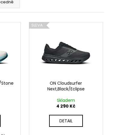
ecedně
SLEVA
c/Stone
ON Cloudsurfer
Next,Black/Eclipse
Skladem
4 290 Kč
DETAIL