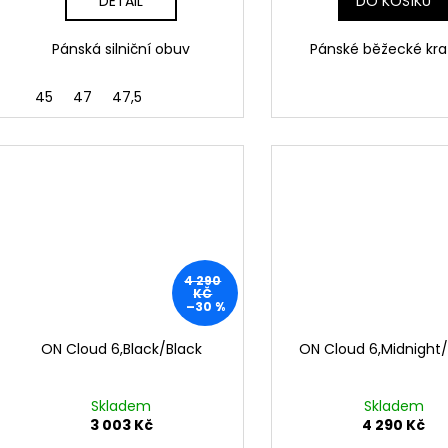
DETAIL
DO KOŠÍKU
Pánská silniční obuv
Pánské běžecké kra
45
47
47,5
4 290
KČ
–30 %
ON Cloud 6,Black/Black
ON Cloud 6,Midnight
Skladem
Skladem
3 003 Kč
4 290 Kč