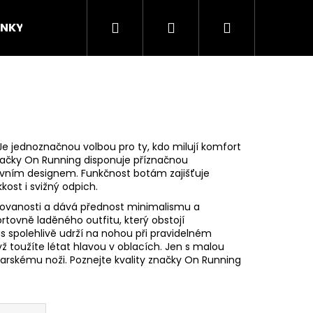
Hledat
Přihlášení
Nákupní
INKY
ZNAČKY
KOMUNITA
Novinky/
košík
e jednoznačnou volbou pro ty, kdo milují komfort
 značky On Running disponuje příznačnou
ivním designem. Funkčnost botám zajišťuje
ost i svižný odpich.
tovanosti a dává přednost minimalismu a
tovně laděného outfitu, který obstojí
ás spolehlivě udrží na nohou při pravidelném
 toužíte létat hlavou v oblacích. Jen s malou
arskému noži. Poznejte kvality značky On Running