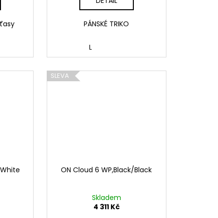
DETAIL
ťasy
PÁNSKÉ TRIKO
L
SLEVA
/White
ON Cloud 6 WP,Black/Black
Skladem
4 311 Kč