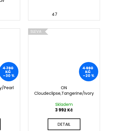
buv
47
SLEVA
4 790
4 990
KČ
KČ
–30 %
–20 %
y/Pearl
ON
Cloudeclipse,Tangerine/Ivory
Skladem
3 992 Kč
DETAIL