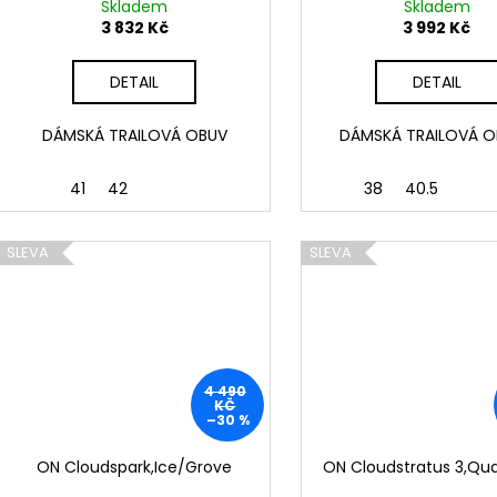
Skladem
Skladem
3 832 Kč
3 992 Kč
DETAIL
DETAIL
DÁMSKÁ TRAILOVÁ OBUV
DÁMSKÁ TRAILOVÁ 
41
42
38
40.5
SLEVA
SLEVA
4 490
KČ
–30 %
ON Cloudspark,Ice/Grove
ON Cloudstratus 3,Quar