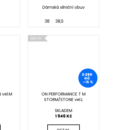
Dámská silniční obuv
38
38,5
SLEVA
2 290
KČ
–15 %
 vel.M
ON PERFORMANCE T M
STORM/STONE vel.L
SKLADEM
1 946 Kč