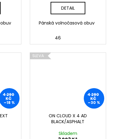
DETAIL
 obuv
Pánská volnočasová obuv
46
SLEVA
4 290
4 290
KČ
KČ
–18 %
–30 %
NEXT
ON CLOUD X 4 AD
BLACK/ASPHALT
Skladem