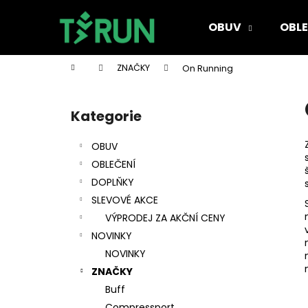
K
Přejít
na
o
OBUV
OBLE
obsah
Zpět
Zpět
š
do
do
í
Domů
ZNAČKY
On Running
k
obchodu
obchodu
P
o
Kategorie
Přeskočit
s
kategorie
t
OBUV
r
OBLEČENÍ
a
DOPLŇKY
n
SLEVOVÉ AKCE
n
VÝPRODEJ ZA AKČNÍ CENY
í
NOVINKY
p
NOVINKY
a
ZNAČKY
n
Buff
e
Compressport