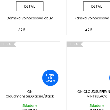
DETAIL
DETAIL
Dámská volnočasová obuv
Pánská volnočasová
37.5
47,5
SLEVA
SLEVA
4 790
KČ
–24 %
ON
ON CLOUDSURFER 
Cloudmonster,Glacier/Black
MINT/BLACK
Skladem
Skladem