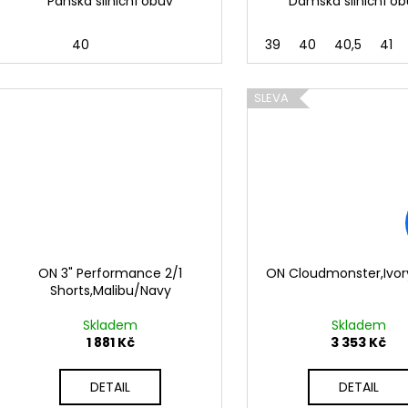
Pánská silniční obuv
Dámská silniční o
40
39
40
40,5
41
SLEVA
ON 3" Performance 2/1
ON Cloudmonster,Ivor
Shorts,Malibu/Navy
Skladem
Skladem
1 881 Kč
3 353 Kč
DETAIL
DETAIL