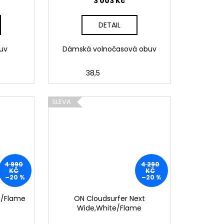
3 003 Kč
DETAIL
buv
Dámská volnočasová obuv
38,5
SLEVA
4 990
4 290
KČ
KČ
–20 %
–20 %
e/Flame
ON Cloudsurfer Next
Wide,White/Flame