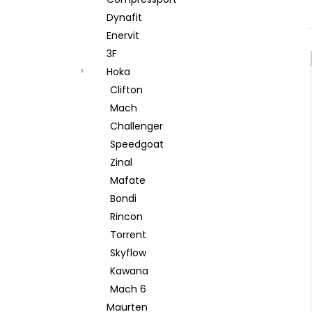
l
Dynafit
Enervit
3F
Hoka
Clifton
Mach
Challenger
Speedgoat
Zinal
Mafate
Bondi
Rincon
Torrent
Skyflow
Kawana
Mach 6
Maurten