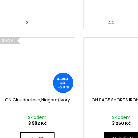
S
44
SLEVA
4 990
KČ
–20 %
ON Cloudeclipse,Niagara/Ivory
ON PACE SHORTS IRON
Skladem
Skladem
3 992 Kč
3 250 Kč