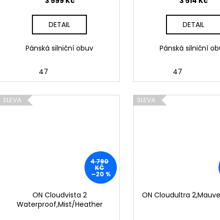
3 599 Kč
3 514 Kč
DETAIL
DETAIL
Pánská silniční obuv
Pánská silniční o
47
47
SLEVA
SLEVA
4 790
KČ
–20 %
ON Cloudvista 2
ON Cloudultra 2,Mauv
Waterproof,Mist/Heather