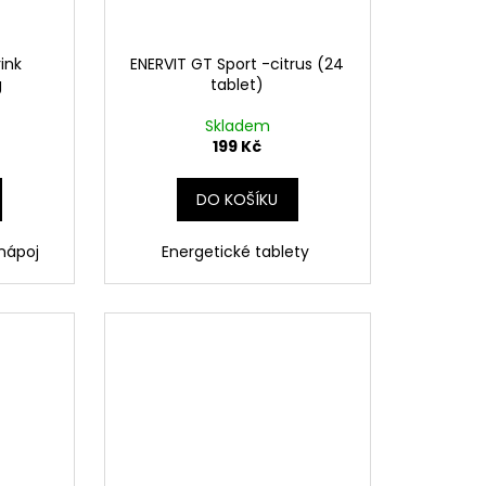
rink
ENERVIT GT Sport -citrus (24
g
tablet)
Skladem
199 Kč
DO KOŠÍKU
nápoj
Energetické tablety