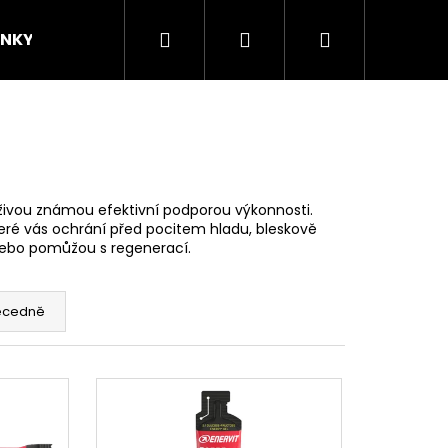
Hledat
Přihlášení
Nákupní
INKY
ZNAČKY
KOMUNITA
Novinky/
košík
ýživou známou efektivní podporou výkonnosti.
teré vás ochrání před pocitem hladu, bleskově
t nebo pomůžou s regenerací.
ecedně