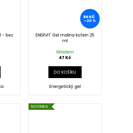
59 KČ
–20 %
1 - bez
ENERVIT Gel malina kofein 25
ml
Skladem
47 Kč
DO KOŠÍKU
nka
Energetický gel
NOVINKA