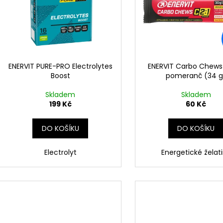
i
r
s
o
p
d
r
u
o
k
d
ENERVIT PURE-PRO Electrolytes
ENERVIT Carbo Chews 
t
Boost
pomeranč (34 g
u
ů
k
Skladem
Skladem
t
199 Kč
60 Kč
ů
DO KOŠÍKU
DO KOŠÍKU
Electrolyt
Energetické želat