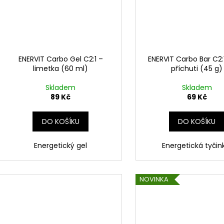
ENERVIT Carbo Gel C2:1 –
ENERVIT Carbo Bar C2:
limetka (60 ml)
příchuti (45 g)
Skladem
Skladem
89 Kč
69 Kč
DO KOŠÍKU
DO KOŠÍKU
Energetický gel
Energetická tyči
NOVINKA