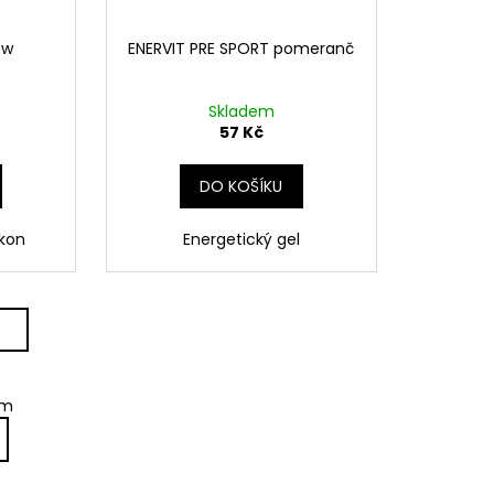
ow
ENERVIT PRE SPORT pomeranč
Skladem
57 Kč
DO KOŠÍKU
kon
Energetický gel
em