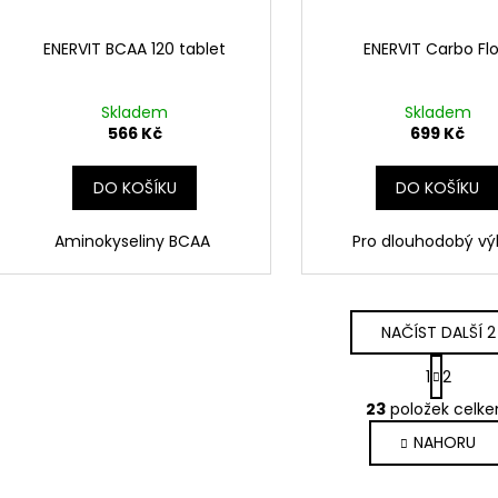
ENERVIT BCAA 120 tablet
ENERVIT Carbo Fl
Skladem
Skladem
566 Kč
699 Kč
DO KOŠÍKU
DO KOŠÍKU
Aminokyseliny BCAA
Pro dlouhodobý vý
NAČÍST DALŠÍ 2
S
1
2
t
O
r
23
položek celk
v
á
NAHORU
l
n
k
á
o
d