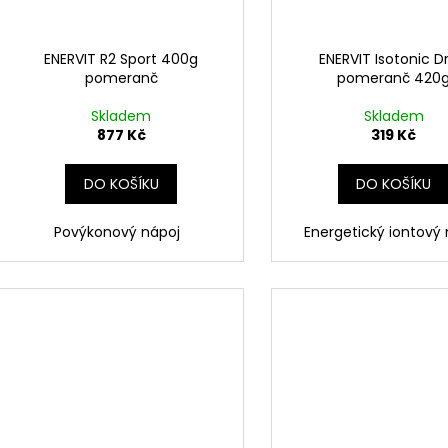
ENERVIT R2 Sport 400g
ENERVIT Isotonic D
pomeranč
pomeranč 420
Skladem
Skladem
877 Kč
319 Kč
DO KOŠÍKU
DO KOŠÍKU
Povýkonový nápoj
Energetický iontový 