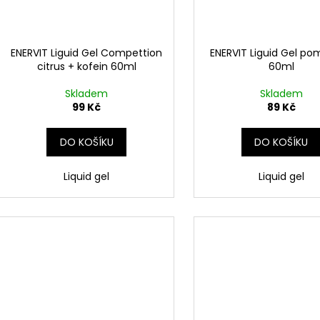
ENERVIT Liguid Gel Compettion
ENERVIT Liguid Gel p
citrus + kofein 60ml
60ml
Skladem
Skladem
99 Kč
89 Kč
DO KOŠÍKU
DO KOŠÍKU
Liquid gel
Liquid gel