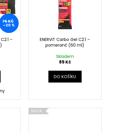
75 KČ
–20 %
C2:1 –
ENERVIT Carbo Gel C2:1 –
)
pomeranč (60 ml)
Skladem
89 Kč
DO KOŠÍKU
iny
SLEVA