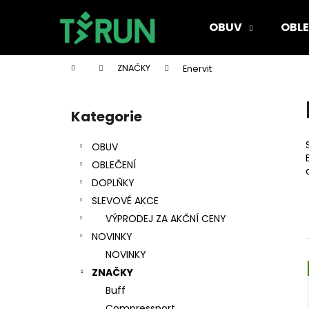
K
Přejít
na
o
OBUV
OBLE
obsah
Zpět
Zpět
š
do
do
í
Domů
ZNAČKY
Enervit
k
obchodu
obchodu
P
o
Kategorie
Přeskočit
s
kategorie
t
OBUV
r
OBLEČENÍ
a
DOPLŇKY
n
SLEVOVÉ AKCE
n
VÝPRODEJ ZA AKČNÍ CENY
í
NOVINKY
p
NOVINKY
a
ZNAČKY
n
Buff
e
Compressport