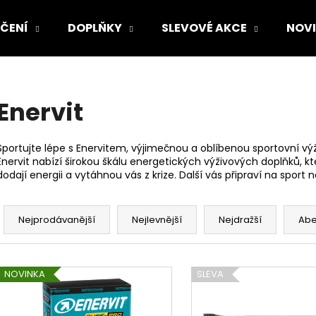
ČENÍ
DOPLŇKY
SLEVOVÉ AKCE
NOV
Co potřebujete najít?
Enervit
HLEDAT
Sportujte lépe s Enervitem, výjimečnou a oblíbenou sportovní v
Enervit nabízí širokou škálu energetických výživových doplňků, k
dodají energii a vytáhnou vás z krize. Další vás připraví na spor
Doporučujeme
Ř
a
Nejprodávanější
Nejlevnější
Nejdražší
Ab
z
e
V
n
NOVINKA
SLEVA
ý
í
p
p