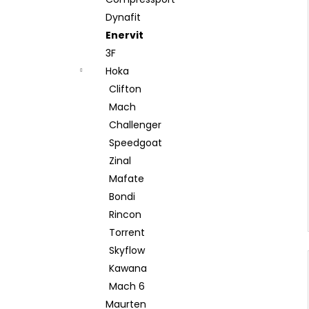
l
Dynafit
Enervit
3F
Hoka
Clifton
Mach
Challenger
Speedgoat
Zinal
Mafate
Bondi
Rincon
Torrent
Skyflow
Kawana
Mach 6
Maurten