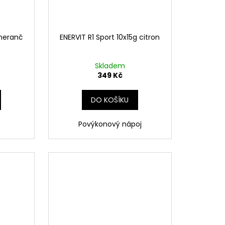
omeranč
ENERVIT R1 Sport 10x15g citron
Skladem
349 Kč
DO KOŠÍKU
Povýkonový nápoj