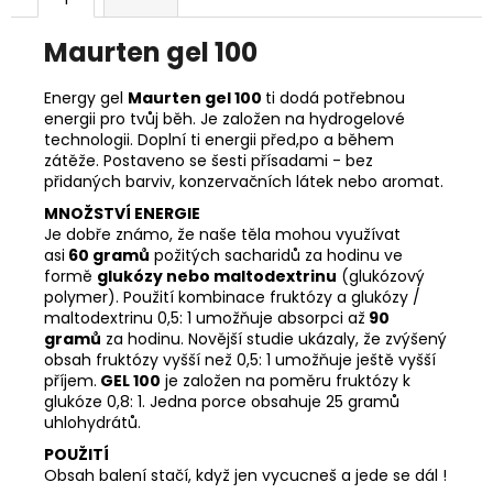
č
u
Maurten gel 100
j
e
m
Energy gel
Maurten gel 100
ti dodá potřebnou
energii pro tvůj běh. Je založen na hydrogelové
e
technologii. Doplní ti energii před,po a během
zátěže. Postaveno se šesti přísadami - bez
přidaných barviv, konzervačních látek nebo aromat.
MNOŽSTVÍ ENERGIE
Je dobře známo, že naše těla mohou využívat
asi
60 gramů
požitých sacharidů za hodinu ve
formě
glukózy nebo maltodextrinu
(glukózový
polymer). Použití kombinace fruktózy a glukózy /
maltodextrinu 0,5: 1 umožňuje absorpci až
90
gramů
za hodinu. Novější studie ukázaly, že zvýšený
obsah fruktózy vyšší než 0,5: 1 umožňuje ještě vyšší
příjem.
GEL 100
je založen na poměru fruktózy k
glukóze 0,8: 1. Jedna porce obsahuje 25 gramů
uhlohydrátů.
POUŽITÍ
Obsah balení stačí, když jen vycucneš a jede se dál !