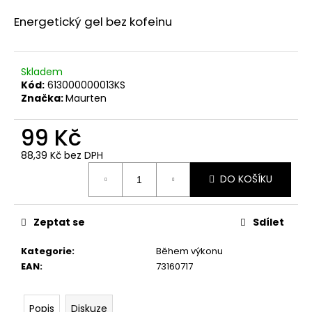
a
Energetický gel bez kofeinu
j
í
t
Skladem
Kód:
613000000013KS
?
Značka:
Maurten
99 Kč
88,39 Kč bez DPH
HLEDAT
Měrná
DO KOŠÍKU
cena:
D
Zeptat se
Sdílet
o
p
Kategorie
:
Během výkonu
o
EAN
:
73160717
r
u
Popis
Diskuze