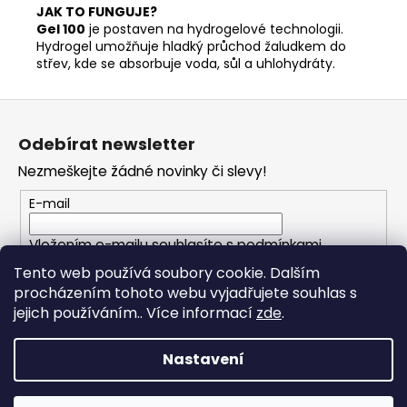
JAK TO FUNGUJE?
Gel 100
je postaven na hydrogelové technologii.
Hydrogel umožňuje hladký průchod žaludkem do
střev, kde se absorbuje voda, sůl a uhlohydráty.
Z
á
Odebírat newsletter
p
Nezmeškejte žádné novinky či slevy!
a
t
E-mail
í
Vložením e-mailu souhlasíte s
podmínkami
ochrany osobních údajů
Tento web používá soubory cookie. Dalším
procházením tohoto webu vyjadřujete souhlas s
PŘIHLÁSIT SE
jejich používáním.. Více informací
zde
.
Nastavení
Vytvořil Shoptet