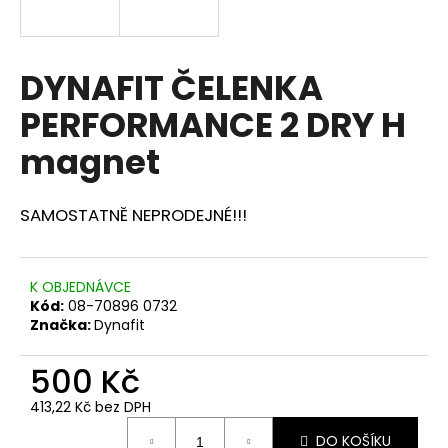
a
j
í
DYNAFIT ČELENKA
t
PERFORMANCE 2 DRY H
?
magnet
SAMOSTATNĚ NEPRODEJNÉ!!!
HLEDAT
K OBJEDNÁVCE
Kód:
08-70896 0732
D
Značka:
Dynafit
o
p
500 Kč
o
r
413,22 Kč bez DPH
Měrná
u
DO KOŠÍKU
cena: