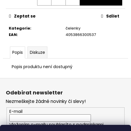
č
u
j
Zeptat se
Sdílet
e
m
Kategorie
:
čelenky
e
EAN
:
4053866300537
Popis
Diskuze
Popis produktu není dostupný
Z
á
Odebírat newsletter
p
Nezmeškejte žádné novinky či slevy!
a
t
E-mail
í
Vložením e-mailu souhlasíte s
podmínkami
ochrany osobních údajů