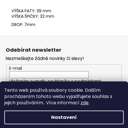
VÝŠKA PATY: 39 mm
VÝŠKA ŠPIČKY: 32 mm
DROP: 7mm
Z
á
Odebírat newsletter
p
Nezmeškejte žádné novinky či slevy!
a
t
E-mail
í
Vložením e-mailu souhlasíte s
podmínkami
ochrany osobních údajů
Tento web používá soubory cookie. Dalším
procházením tohoto webu vyjadřujete souhlas s
PŘIHLÁSIT SE
jejich používáním.. Více informací
zde
.
Nastavení
Vytvořil Shoptet