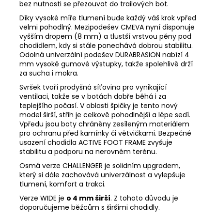
bez nutnosti se přezouvat do trailových bot.
Díky vysoké míře tlumení bude každý váš krok vpřed
velmi pohodlný. Mezipodešev CMEVA nyní disponuje
vyšším dropem (8 mm) a tlustší vrstvou pěny pod
chodidlem, kdy si stále ponechává dobrou stabilitu.
Odolná univerzální podešev DURABRASION nabízí 4
mm vysoké gumové výstupky, takže spolehlivě drží
za sucha i mokra.
Svršek tvoří prodyšná síťovina pro vynikající
ventilaci, takže se v botách dobře běhá i za
teplejšího počasí. V oblasti špičky je tento nový
model širší, střih je celkově pohodlnější a lépe sedí.
Vpředu jsou boty chráněny zesíleným materiálem
pro ochranu před kamínky či větvičkami. Bezpečné
usazení chodidla ACTIVE FOOT FRAME zvyšuje
stabilitu a podporu na nerovném terénu.
Osmá verze CHALLENGER je solidním upgradem,
který si dále zachovává univerzálnost a vylepšuje
tlumení, komfort a trakci.
Verze WIDE je
o 4 mm širší
. Z tohoto důvodu je
doporučujeme běžcům s širšími chodidly.