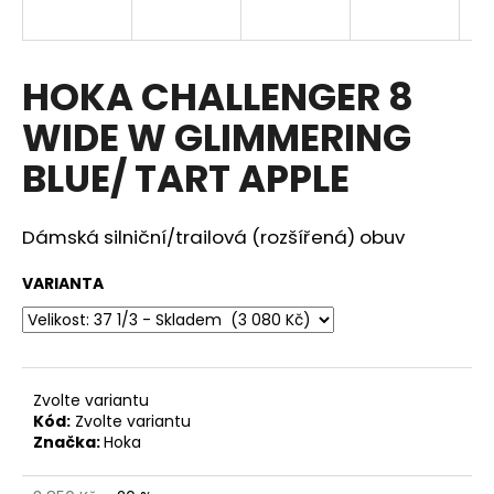
a
j
í
HOKA CHALLENGER 8
t
WIDE W GLIMMERING
?
BLUE/ TART APPLE
Dámská silniční/trailová (rozšířená) obuv
HLEDAT
VARIANTA
D
o
p
Zvolte variantu
o
Kód:
Zvolte variantu
Značka:
Hoka
r
u