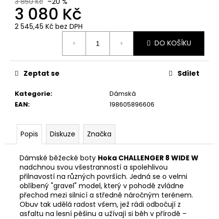
č
3 850 Kč
–20 %
3 080 Kč
u
j
2 545,45 Kč bez DPH
e
Měrná
m
DO KOŠÍKU
cena:
e
Zeptat se
Sdílet
Kategorie
:
Dámská
EAN
:
198605896606
Popis
Diskuze
Značka
Dámské běžecké boty
Hoka CHALLENGER 8 WIDE W
nadchnou svou všestranností a spolehlivou
přilnavostí na různých površích. Jedná se o velmi
oblíbený "gravel" model, který v pohodě zvládne
přechod mezi silnicí a středně náročným terénem.
Obuv tak udělá radost všem, jež rádi odbočují z
asfaltu na lesní pěšinu a užívají si běh v přírodě –