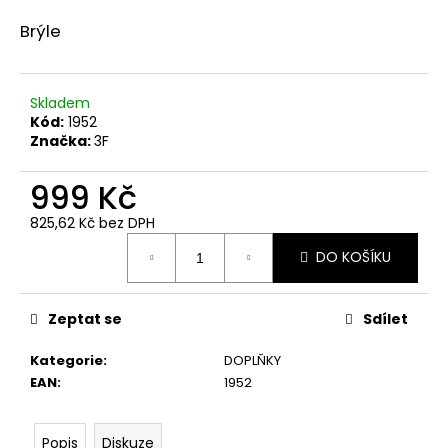
a
Brýle
j
í
t
Skladem
Kód:
1952
?
Značka:
3F
999 Kč
825,62 Kč bez DPH
HLEDAT
Měrná
DO KOŠÍKU
cena:
D
Zeptat se
Sdílet
o
p
Kategorie
:
DOPLŇKY
o
EAN
:
1952
r
u
Popis
Diskuze