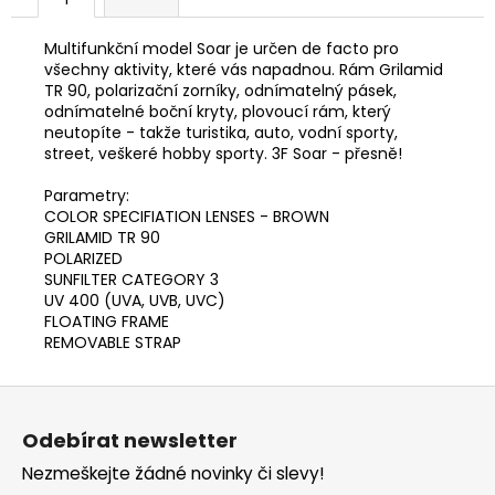
č
u
j
Multifunkční model Soar je určen de facto pro
všechny aktivity, které vás napadnou. Rám Grilamid
e
TR 90, polarizační zorníky, odnímatelný pásek,
m
odnímatelné boční kryty, plovoucí rám, který
e
neutopíte - takže turistika, auto, vodní sporty,
street, veškeré hobby sporty. 3F Soar - přesně!
Parametry:
COLOR SPECIFIATION LENSES - BROWN
GRILAMID TR 90
POLARIZED
SUNFILTER CATEGORY 3
UV 400 (UVA, UVB, UVC)
FLOATING FRAME
REMOVABLE STRAP
Z
á
Odebírat newsletter
p
Nezmeškejte žádné novinky či slevy!
a