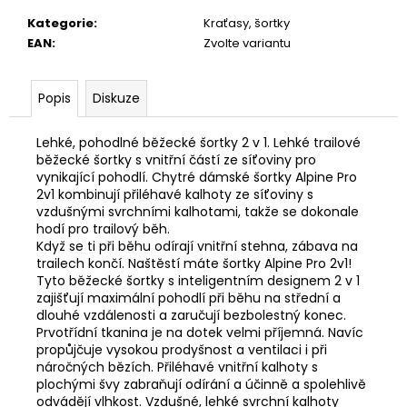
č
u
Kategorie
:
Kraťasy, šortky
j
EAN
:
Zvolte variantu
e
m
Popis
Diskuze
e
Lehké, pohodlné běžecké šortky 2 v 1.
Lehké trailové
běžecké šortky s vnitřní částí ze síťoviny pro
vynikající pohodlí. C
hytré dámské šortky Alpine Pro
2v1 kombinují přiléhavé kalhoty ze síťoviny s
vzdušnými svrchními kalhotami, takže se dokonale
hodí pro trailový běh.
Když se ti při běhu odírají vnitřní stehna, zábava na
trailech končí. Naštěstí máte šortky Alpine Pro 2v1!
Tyto běžecké šortky s inteligentním designem 2 v 1
zajišťují maximální pohodlí při běhu na střední a
dlouhé vzdálenosti a zaručují bezbolestný konec.
Prvotřídní tkanina je na dotek velmi příjemná. Navíc
propůjčuje vysokou prodyšnost a ventilaci i při
náročných bězích. Přiléhavé vnitřní kalhoty s
plochými švy zabraňují odírání a účinně a spolehlivě
odvádějí vlhkost. Vzdušné, lehké svrchní kalhoty