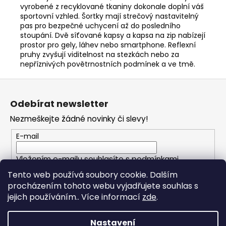
vyrobené z recyklované tkaniny dokonale doplní váš
sportovní vzhled. Šortky mají strečový nastavitelný
pas pro bezpečné uchycení až do posledního
stoupání. Dvě síťované kapsy a kapsa na zip nabízejí
prostor pro gely, láhev nebo smartphone. Reflexní
pruhy zvyšují viditelnost na stezkách nebo za
nepříznivých povětrnostních podmínek a ve tmě.
Z
á
Odebírat newsletter
p
Nezmeškejte žádné novinky či slevy!
a
t
E-mail
í
Vložením e-mailu souhlasíte s
podmínkami
ochrany osobních údajů
Tento web používá soubory cookie. Dalším
procházením tohoto webu vyjadřujete souhlas s
PŘIHLÁSIT SE
jejich používáním.. Více informací
zde
.
Nastavení