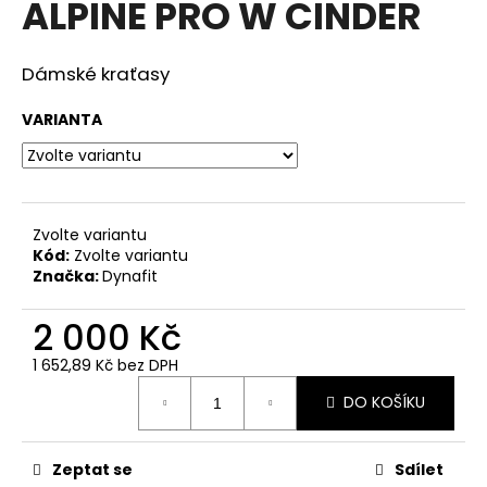
ALPINE PRO W CINDER
a
j
Dámské kraťasy
í
t
VARIANTA
?
Zvolte variantu
HLEDAT
Kód:
Zvolte variantu
Značka:
Dynafit
2 000 Kč
D
1 652,89 Kč bez DPH
o
Měrná
p
DO KOŠÍKU
cena:
o
r
u
Zeptat se
Sdílet