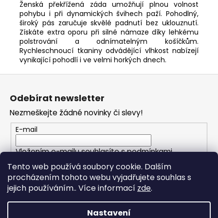
Ženská překřížená záda umožňují plnou volnost
pohybu i při dynamických švihech paží. Pohodlný,
široký pás zaručuje skvělé padnutí bez uklouznutí.
Získáte extra oporu při silné námaze díky lehkému
polstrování a odnímatelným košíčkům.
Rychleschnoucí tkaniny odvádějící vlhkost nabízejí
vynikající pohodlí i ve velmi horkých dnech.
Z
á
Odebírat newsletter
p
Nezmeškejte žádné novinky či slevy!
a
t
E-mail
í
Vložením e-mailu souhlasíte s
podmínkami
ochrany osobních údajů
Tento web používá soubory cookie. Dalším
procházením tohoto webu vyjadřujete souhlas s
PŘIHLÁSIT SE
jejich používáním.. Více informací
zde
.
Nastavení