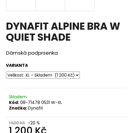
a
j
í
DYNAFIT ALPINE BRA W
t
QUIET SHADE
?
Dámská podprsenka
VARIANTA
HLEDAT
D
Skladem
o
Kód:
08-71478 0531 W-XL
p
Značka:
Dynafit
o
r
1 500 Kč
–20 %
u
1 200 Kč