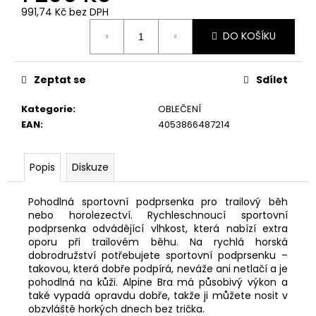
č
991,74 Kč bez DPH
u
Měrná
j
DO KOŠÍKU
cena:
e
m
e
Zeptat se
Sdílet
Kategorie
:
OBLEČENÍ
EAN
:
4053866487214
Popis
Diskuze
Pohodlná sportovní podprsenka pro trailový běh
nebo horolezectví.
Rychleschnoucí sportovní
podprsenka odvádějící vlhkost, která nabízí extra
oporu při trailovém běhu.
Na rychlá horská
dobrodružství potřebujete sportovní podprsenku –
takovou, která dobře podpírá, neváže ani netlačí a je
pohodlná na kůži. Alpine Bra má působivý výkon a
také vypadá opravdu dobře, takže ji můžete nosit v
obzvláště horkých dnech bez trička.