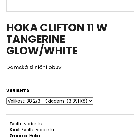
a
j
í
HOKA CLIFTON 11 W
t
TANGERINE
?
GLOW/WHITE
Dámská silniční obuv
HLEDAT
VARIANTA
D
o
p
o
Zvolte variantu
r
Kód:
Zvolte variantu
u
Značka:
Hoka