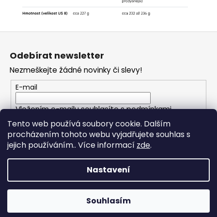
Z
á
Odebírat newsletter
p
Nezmeškejte žádné novinky či slevy!
a
t
E-mail
í
Vložením e-mailu souhlasíte s
podmínkami
ochrany osobních údajů
Tento web používá soubory cookie. Dalším
procházením tohoto webu vyjadřujete souhlas s
PŘIHLÁSIT SE
jejich používáním.. Více informací
zde
.
Nastavení
Vytvořil Shoptet
Souhlasím
Copyright 2026
TFRUN
. Všechna práva vyhrazena.