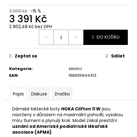
č
u
3 990 Kč
–15 %
j
3 391 Kč
e
2 802,48 Kč bez DPH
m
Měrná
e
DO KOŠÍKU
cena:
Zeptat se
Sdílet
Kategorie
:
silniční
EAN
:
198605944413
Popis
Diskuze
Značka
Dámské běžecké boty
HOKA Clifton 11 W
jsou
navrženy s důrazem na maximální pohodlí, vysokou
míru tlumení a plynulý krok. Model získal prestižní
uznání od Americké podiatrické lékařské
asociace (APMA)