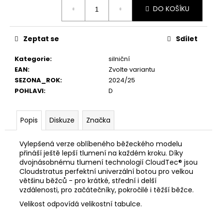
č
Měrná
DO KOŠÍKU
cena:
u
j
e
Zeptat se
Sdílet
m
e
Kategorie
:
silniční
EAN
:
Zvolte variantu
SEZONA_ROK
:
2024/25
POHLAVI
:
D
Popis
Diskuze
Značka
Vylepšená verze oblíbeného běžeckého modelu
přináší ještě lepší tlumení na každém kroku. Díky
dvojnásobnému tlumení technologií CloudTec® jsou
Cloudstratus perfektní univerzální botou pro velkou
většinu běžců - pro krátké, střední i delší
vzdálenosti, pro začátečníky, pokročilé i těžší běžce.
Velikost odpovídá velikostní tabulce.