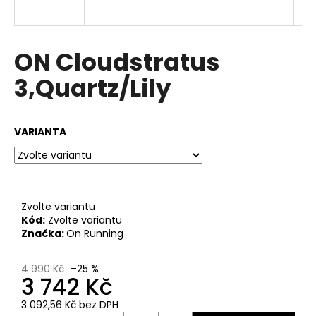
a
j
í
ON Cloudstratus
t
3,Quartz/Lily
?
VARIANTA
HLEDAT
Zvolte variantu
Kód:
Zvolte variantu
D
Značka:
On Running
o
p
4 990 Kč
–25 %
o
3 742 Kč
r
u
3 092,56 Kč bez DPH