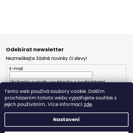
Z
á
Odebírat newsletter
p
Nezmeškejte žádné novinky či slevy!
a
t
E-mail
í
Vložením e-mailu souhlasíte s
podmínkami
ochrany osobních údajů
Tento web používá soubory cookie. Dalším
procházením tohoto webu vyjadřujete souhlas s
PŘIHLÁSIT SE
jejich používáním.. Více informací
zde
.
Nastavení
Vytvořil Shoptet