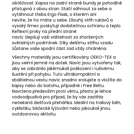
obtěžovat. Kapsa na zadní straně bundy je pohodlně
přístupná z obou stran. Stačí sáhnout za sebe a
vytáhnout třeba Ergo Flask, o kterém ani
nevíte, že ho máte u sebe. Dlouhý střih rukávů a
vysoký límec poskytují dodatečnou ochranu a teplo.
Reflexní prvky na přední straně
navíc zlepšují vaši viditelnost za zhoršených
světelných podmínek. Díky delšímu střihu vzadu
zůstane vaše spodní část zad vždy chráněna.
Všechny materiály jsou certifikovány OEKO-TEX a
jsou velmi jemné na dotek. Navíc jsou vytvořeny tak,
aby se zabránilo jakémukoli poškození i rušivému
šustění při pohybu. Tuto ultrakompaktní a
sbalitelnou vestu navíc snadno srolujete a vložíte do
kapsy nebo do batohu, případně i Free Beltu.
Navržena především proti větru, přesto je lehce
vodoodpudivá pro případ, že by vás zastihla
nečekaná dešťová přeháňka. Ideální na trailový běh,
cyklistiku, běžecké lyžování nebo jakoukoli jinou
outdoorovou aktivitu.