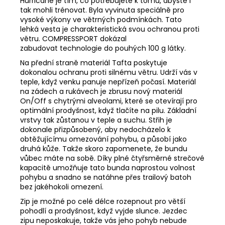
Hurricane je tím, co potřebujete k tomu, abyste i
tak mohli trénovat. Byla vyvinuta speciálně pro
vysoké výkony ve větrných podmínkách. Tato
lehká vesta je charakteristická svou ochranou proti
větru. COMPRESSPORT dokázal
zabudovat technologie do pouhých 100 g látky.
Na přední straně materiál Tafta poskytuje
dokonalou ochranu proti silnému větru. Udrží vás v
teple, když venku panuje nepřízeň počasí. Materiál
na zádech a rukávech je zbrusu nový materiál
On/Off s chytrými alveolami, které se otevírají pro
optimální prodyšnost, když tlačíte na pilu. Základní
vrstvy tak zůstanou v teple a suchu. Střih je
dokonale přizpůsobený, aby nedocházelo k
obtěžujícímu omezování pohybu, a působí jako
druhá kůže. Takže skoro zapomenete, že bundu
vůbec máte na sobě. Díky plné čtyřsměrné strečové
kapacitě umožňuje tato bunda naprostou volnost
pohybu a snadno se natáhne přes trailový batoh
bez jakéhokoli omezení.
Zip je možné po celé délce rozepnout pro větší
pohodlí a prodyšnost, když vyjde slunce. Jezdec
zipu neposkakuje, takže vás jeho pohyb nebude