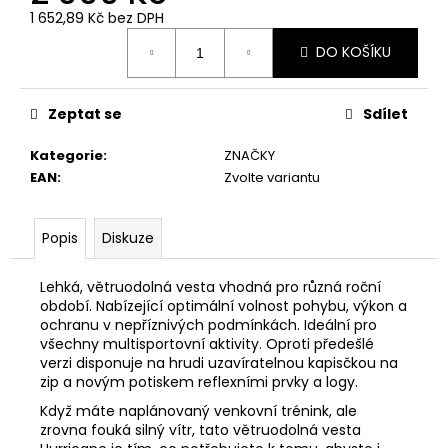
č
1 652,89 Kč bez DPH
u
Měrná
j
DO KOŠÍKU
cena:
e
m
e
Zeptat se
Sdílet
Kategorie
:
ZNAČKY
EAN
:
Zvolte variantu
Popis
Diskuze
Lehká, větruodolná vesta vhodná pro různá roční
období. Nabízející optimální volnost pohybu, výkon a
ochranu v nepříznivých podmínkách. Ideální pro
všechny multisportovní aktivity. Oproti předešlé
verzi disponuje na hrudi uzavíratelnou kapisčkou na
zip a novým potiskem reflexními prvky a logy.
Když máte naplánovaný venkovní trénink, ale
zrovna fouká silný vítr, tato větruodolná vesta