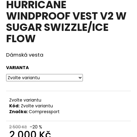
HURRICANE
a
WINDPROOF VEST V2 W
j
í
SUGAR SWIZZLE/ICE
t
FLOW
?
Dámská vesta
VARIANTA
HLEDAT
D
Zvolte variantu
o
Kód:
Zvolte variantu
p
Značka:
Compressport
o
r
2 500 Kč
–20 %
u
2 000 Kč