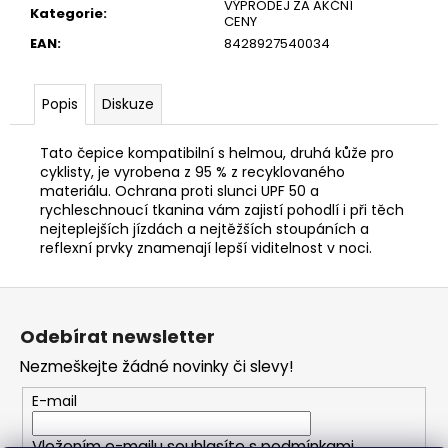
č
VÝPRODEJ ZA AKČNÍ
Kategorie
:
u
CENY
j
EAN
:
8428927540034
e
m
Popis
Diskuze
e
Tato čepice kompatibilní s helmou, druhá kůže pro
cyklisty, je vyrobena z 95 % z recyklovaného
materiálu. Ochrana proti slunci UPF 50 a
rychleschnoucí tkanina vám zajistí pohodlí i při těch
nejteplejších jízdách a nejtěžších stoupáních a
reflexní prvky znamenají lepší viditelnost v noci.
Z
á
Odebírat newsletter
p
Nezmeškejte žádné novinky či slevy!
a
t
E-mail
í
Vložením e-mailu souhlasíte s
podmínkami