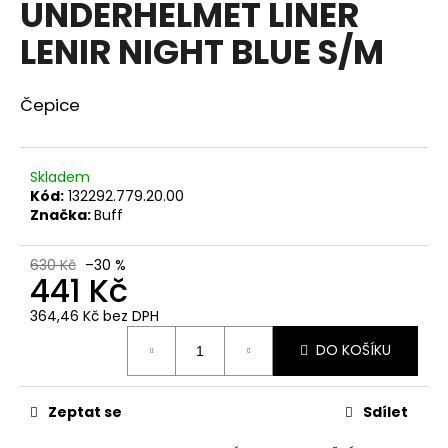
UNDERHELMET LINER
a
LENIR NIGHT BLUE S/M
j
í
t
Čepice
?
Skladem
Kód:
132292.779.20.00
Značka:
Buff
HLEDAT
630 Kč
–30 %
441 Kč
D
364,46 Kč bez DPH
Měrná
o
DO KOŠÍKU
cena:
p
o
r
Zeptat se
Sdílet
u