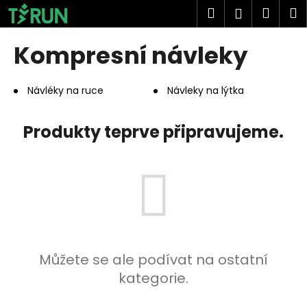
K
Přejít
Hledat
Náku
M
Přihlášen
na
o
obsah
Zpět
Zpět
košík
š
Kompresní návleky
í
C
k
o
Návléky na ruce
Návleky na lýtka
p
o
Produkty teprve připravujeme.
t
ř
e
b
u
j
e
Můžete se ale podívat na ostatní
t
kategorie.
e
n