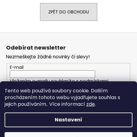
a
ZPĚT DO OBCHODU
j
í
t
Z
?
á
Odebírat newsletter
p
Nezmeškejte žádné novinky či slevy!
a
t
E-mail
HLEDAT
í
Vložením e-mailu souhlasíte s
podmínkami
ochrany osobních údajů
Tento web používá soubory cookie. Dalším
D
procházením tohoto webu vyjadřujete souhlas s
PŘIHLÁSIT SE
o
jejich používáním.. Více informací
zde
.
p
o
Nastavení
r
u
Vytvořil Shoptet