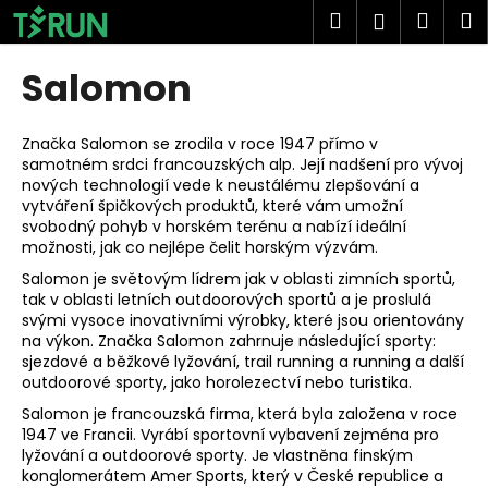
K
Přejít
Hledat
Náku
M
Přihlášen
na
o
obsah
Zpět
Zpět
košík
š
Salomon
í
C
k
o
Značka Salomon se zrodila v roce 1947 přímo v
samotném srdci francouzských alp. Její nadšení pro vývoj
p
nových technologií vede k neustálému zlepšování a
o
vytváření špičkových produktů, které vám umožní
t
svobodný pohyb v horském terénu a nabízí ideální
možnosti, jak co nejlépe čelit horským výzvám.
ř
Salomon je světovým lídrem jak v oblasti zimních sportů,
e
tak v oblasti letních outdoorových sportů a je proslulá
b
svými vysoce inovativními výrobky, které jsou orientovány
u
na výkon. Značka Salomon zahrnuje následující sporty:
sjezdové a běžkové lyžování, trail running a running a další
j
outdoorové sporty, jako horolezectví nebo turistika.
e
Salomon je francouzská firma, která byla založena v roce
t
1947 ve Francii. Vyrábí sportovní vybavení zejména pro
e
lyžování a outdoorové sporty. Je vlastněna finským
konglomerátem Amer Sports, který v České republice a
n