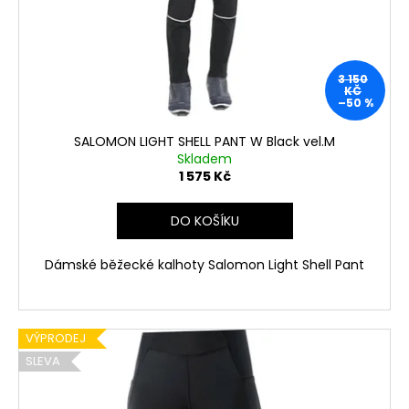
č
ů
o
u
d
j
e
u
m
3 150
k
KČ
e
–50 %
t
ů
SALOMON LIGHT SHELL PANT W Black vel.M
Skladem
1 575 Kč
DO KOŠÍKU
Dámské běžecké kalhoty Salomon Light Shell Pant
VÝPRODEJ
SLEVA