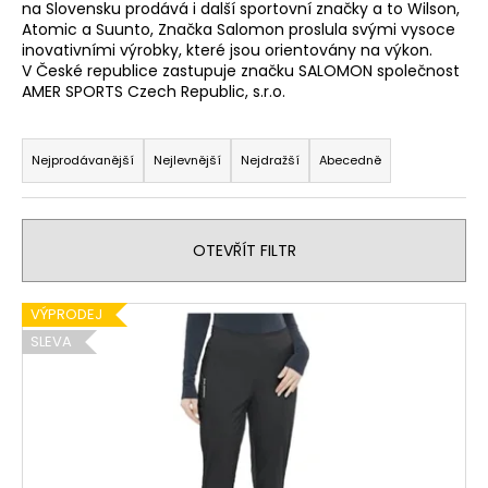
na Slovensku prodává i další sportovní značky a to Wilson,
a
Atomic a Suunto, Značka Salomon proslula svými vysoce
j
inovativními výrobky, které jsou orientovány na výkon.
V České republice zastupuje značku SALOMON společnost
í
AMER SPORTS Czech Republic, s.r.o.
t
Ř
?
a
Nejprodávanější
Nejlevnější
Nejdražší
Abecedně
z
e
n
OTEVŘÍT FILTR
HLEDAT
í
p
V
VÝPRODEJ
r
ý
SLEVA
D
o
p
o
d
p
i
u
o
s
r
k
p
u
t
r