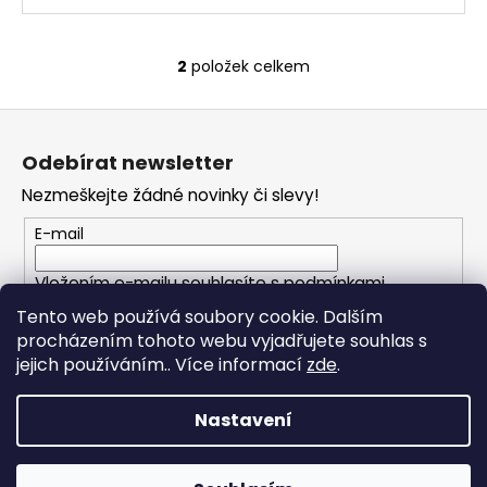
2
položek celkem
O
v
Z
l
á
á
Odebírat newsletter
d
p
a
Nezmeškejte žádné novinky či slevy!
a
c
t
E-mail
í
í
p
Vložením e-mailu souhlasíte s
podmínkami
r
ochrany osobních údajů
v
Tento web používá soubory cookie. Dalším
k
procházením tohoto webu vyjadřujete souhlas s
PŘIHLÁSIT SE
y
jejich používáním.. Více informací
zde
.
v
ý
Nastavení
p
i
Vytvořil Shoptet
s