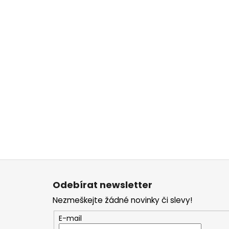
Z
á
Odebírat newsletter
p
Nezmeškejte žádné novinky či slevy!
a
t
E-mail