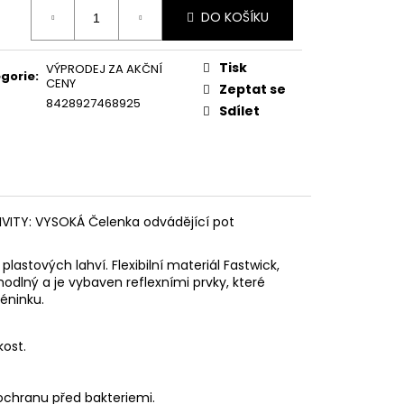
ná
DO KOŠÍKU
:
Tisk
VÝPRODEJ ZA AKČNÍ
gorie
:
CENY
Zeptat se
8428927468925
Sdílet
VITY: VYSOKÁ Čelenka odvádějící pot
astových lahví. Flexibilní materiál Fastwick,
hodlný a je vybaven reflexními prvky, které
réninku.
kost.
ochranu před bakteriemi.