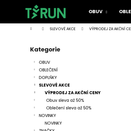
K
Přejít
na
o
OBUV
OBLE
obsah
Zpět
Zpět
š
do
do
í
Domů
SLEVOVÉ AKCE
VÝPRODEJ ZA AKČNÍ C
k
obchodu
obchodu
P
o
Kategorie
Přeskočit
s
kategorie
t
OBUV
r
OBLEČENÍ
a
DOPLŇKY
n
SLEVOVÉ AKCE
n
VÝPRODEJ ZA AKČNÍ CENY
í
Obuv sleva až 50%
p
Oblečení sleva až 50%
a
NOVINKY
n
NOVINKY
e
ZNAČKY