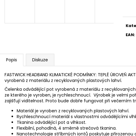
Měr
cena
Kate
EAN
:
Popis
Diskuze
FASTWICK HEADBAND KLIMATICKÉ PODMÍNKY: TEPLÉ ÚROVEŇ AKTI
vyrobená z materiálu z recyklovaných plastových lahví.
Čelenka odvádějící pot vyrobená z materiálu z recyklovaných pl
ze kterého je vyroben, je rychleschnoucí. Výrobek je velmi po
zajišťují viditelnost. Proto bude dobře fungovat při večerním t
Materiál je vyroben z recyklovaných plastových lahví.
Rychleschnoucí materiál s vlastnostmi odvádějícími vlh
Tkanina odvádějící pot a vlhkost.
Flexibilní, pohodlná, 4 směrně strečová tkanina.
Nanotechnologie stříbrných iontů poskytuje přirozenou 