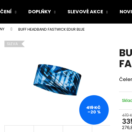
ČENÍ
DOPLŇKY
SLEVOVÉ AKCE
NOV
ENY
BUFF HEADBAND FASTWICK EDUR BLUE
Co potřebujete najít?
SLEVA
BU
HLEDAT
FA
Čele
Doporučujeme
Skl
419 KČ
–20 %
419 
33
276,