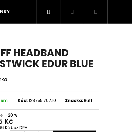
Hledat
Přihlášení
Nákupní
INKY
ZNAČKY
KOMUNITA
Novinky/
košík
FF HEADBAND
STWICK EDUR BLUE
nka
adem
Kód:
128755.707.10
Značka:
Buff
Kč
–20 %
5 Kč
86 Kč bez DPH