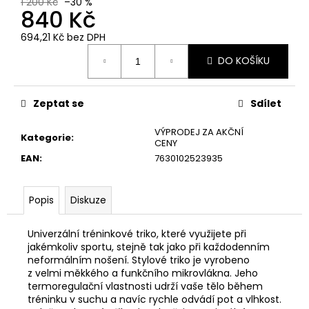
č
1 200 Kč
–30 %
840 Kč
u
j
694,21 Kč bez DPH
e
Měrná
m
DO KOŠÍKU
cena:
e
Zeptat se
Sdílet
VÝPRODEJ ZA AKČNÍ
Kategorie
:
CENY
EAN
:
7630102523935
Popis
Diskuze
Univerzální tréninkové triko, které využijete při
jakémkoliv sportu, stejně tak jako při každodenním
neformálním nošení. Stylové triko je vyrobeno
z velmi měkkého a funkčního mikrovlákna. Jeho
termoregulační vlastnosti udrží vaše tělo během
tréninku v suchu a navíc rychle odvádí pot a vlhkost.