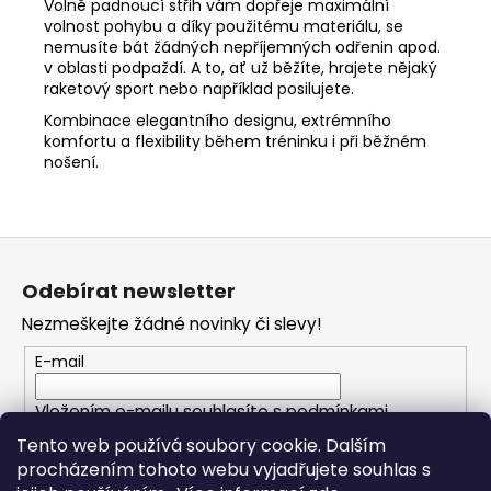
Volně padnoucí střih vám dopřeje maximální
volnost pohybu a díky použitému materiálu, se
nemusíte bát žádných nepříjemných odřenin apod.
v oblasti podpaždí. A to, ať už běžíte, hrajete nějaký
raketový sport nebo například posilujete.
Kombinace elegantního designu, extrémního
komfortu a flexibility během tréninku i při běžném
nošení.
Z
á
Odebírat newsletter
p
Nezmeškejte žádné novinky či slevy!
a
t
E-mail
í
Vložením e-mailu souhlasíte s
podmínkami
ochrany osobních údajů
Tento web používá soubory cookie. Dalším
procházením tohoto webu vyjadřujete souhlas s
PŘIHLÁSIT SE