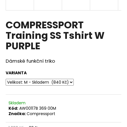
a
j
í
COMPRESSPORT
t
Training SS Tshirt W
?
PURPLE
Dámské funkční triko
HLEDAT
VARIANTA
D
o
p
Skladem
o
Kód:
AW00117B 369 00M
Značka:
Compressport
r
u