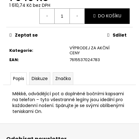
č
1 610,74 Kč bez DPH
u
Měrná
j
DO KOŠÍKU
cena:
e
m
e
Zeptat se
Sdílet
VÝPRODEJ ZA AKČNÍ
Kategorie
:
CENY
EAN
:
7615537024783
Popis
Diskuze
Značka
Měkké, odvádějící pot a doplněné bočními kapsami
na telefon – tyto všestranné legíny jsou ideální pro
každodenní nošení. Spárujte je se svými oblíbenými
teniskami On.
Z
á
Odebírat newsletter