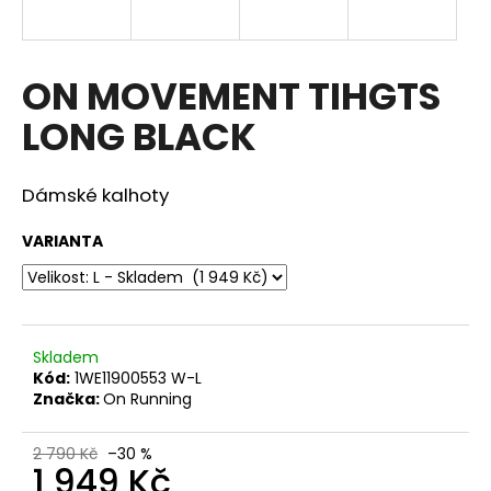
a
j
í
ON MOVEMENT TIHGTS
t
LONG BLACK
?
Dámské kalhoty
VARIANTA
HLEDAT
D
Skladem
o
Kód:
1WE11900553 W-L
p
Značka:
On Running
o
r
2 790 Kč
–30 %
u
1 949 Kč