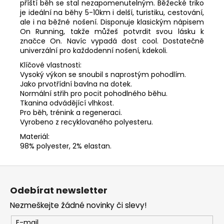
příští běh se stal nezapomenutelným. Běžecké triko
je ideální na běhy 5-10km i delší, turistiku, cestování,
ale i na běžné nošení. Disponuje klasickým nápisem
On Running, takže můžeš potvrdit svou lásku k
značce On. Navíc vypadá dost cool. Dostatečně
univerzální pro každodenní nošení, kdekoli.
Klíčové vlastnosti:
Vysoký výkon se snoubil s naprostým pohodlím.
Jako prvotřídní bavlna na dotek.
Normální střih pro pocit pohodlného běhu.
Tkanina odvádějící vlhkost.
Pro běh, trénink a regeneraci.
Vyrobeno z recyklovaného polyesteru.
Materiál:
98% polyester, 2% elastan.
Z
á
Odebírat newsletter
p
Nezmeškejte žádné novinky či slevy!
a
t
E-mail