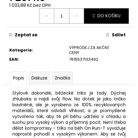
č
1 033,88 Kč bez DPH
u
Měrná
j
DO KOŠÍKU
cena:
e
m
e
Zeptat se
Sdílet
VÝPRODEJ ZA AKČNÍ
Kategorie
:
CENY
EAN
:
7615537133492
Popis
Diskuze
Značka
Stylově dokonalé, běžecké triko je tady. Dýchej
zhluboka a najdi svůj flow. Na dotek je jako tričko
bavlněné, ale je vyrobeno ze 100% recyklovaných
materiálů, které odvádí vlhkost, a je promyšleně
vytvořeno tak, aby tě při běhu udrželo v chladu a
suchu pro vysoký výkon a příjemný pocit. Není třeba
dělat kompromisy - triko na běh On Run-T vyvažuje
naprosté pohodlí s vysokým výkonem. Aby se tvůj