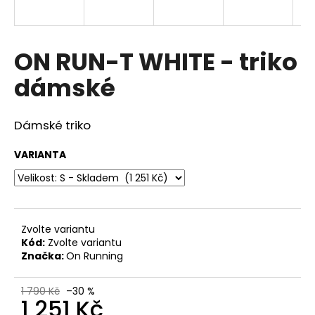
a
j
í
ON RUN-T WHITE - triko
t
dámské
?
Dámské triko
VARIANTA
HLEDAT
D
Zvolte variantu
o
Kód:
Zvolte variantu
p
Značka:
On Running
o
r
1 790 Kč
–30 %
u
1 251 Kč