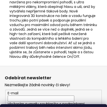
navržena pro nekompromisní pohodlí, s ultra
měkkými vlákny, která obepínají hlavu a uši, aniž by
vytvářela nepříjemné tlakové body. Nově
integrovaná 3D konstrukce na čele a vzadu funguje
trochu jako potní pásek a podporuje proudění
vzduchu pro maximální odvod potu během tréninku
a závodů. Jedná se více než o doplněk, jedná se o
high-tech zařízení, které balí pečlivě navržené
vlastnosti do kompaktního a lehkého balení pro
vaše další sportovní dobrodružství. Ať už se jedná o
podzimní trailový běh nebo intenzivní skimo jízdu,
ujistěte se, že zůstanete v pohodlí, teple a s čistou
hlavou díky důvěryhodné čelence On/Off.
Z
á
Odebírat newsletter
p
Nezmeškejte žádné novinky či slevy!
a
t
E-mail
í
Vložením e-mailu souhlasíte s
podmínkami