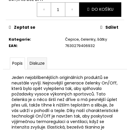
č
Měrná
u
DO KOŠÍKU
cena:
j
e
m
Zeptat se
Sdílet
e
Kategorie
:
Čepice, čelenky, šátky
EAN
:
7630279406932
Popis
Diskuze
Jeden nejoblíbenějších originálních produktů se
neustále vyvíjí. Nejnovější generace čelenky On/Off,
která byla opět vylepšena tak, aby splňovala
požadavky vysoce výkonných sportovců. Tato
čelenka je o něco širší než dříve a má pevnější úplet
přes uši, takže tíhne k nižším teplotám a slibuje, že
vás udrží v pohodlí a teple. Díky naší charakteristické
technologii On/Off je navržen tak, aby poskytoval
výjimečnou termoregulaci a ventilaci, když se
intenzita zvyšuje. Elastická, bezešvá tkanina je