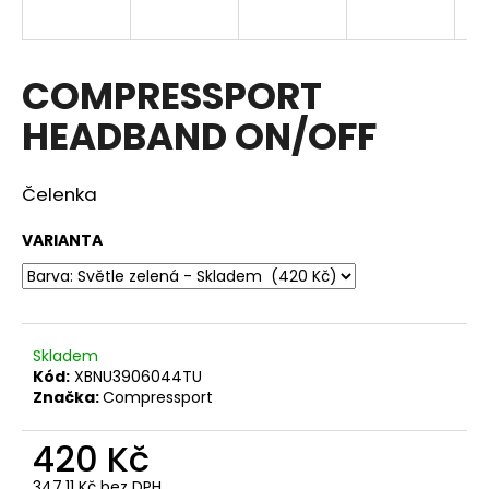
a
j
í
COMPRESSPORT
t
HEADBAND ON/OFF
?
Čelenka
VARIANTA
HLEDAT
D
Skladem
o
Kód:
XBNU3906044TU
p
Značka:
Compressport
o
r
420 Kč
u
347,11 Kč bez DPH