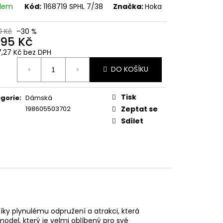
adem
Kód:
1168719 SPHL 7/38
Značka:
Hoka
0 Kč
–30 %
695 Kč
7,27 Kč bez DPH
ná
DO KOŠÍKU
:
Tisk
gorie
:
Dámská
198605503702
Zeptat se
Sdílet
díky plynulému odpružení a atrakci, která
odel, který je velmi oblíbený pro své