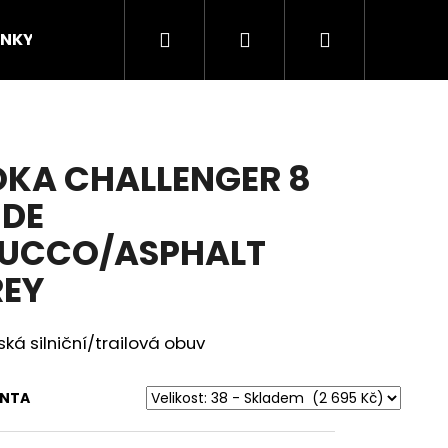
Hledat
Přihlášení
Nákupní
INKY
ZNAČKY
KOMUNITA
Novinky/
košík
KA CHALLENGER 8
DE
TUCCO/ASPHALT
EY
á silniční/trailová obuv
ANTA