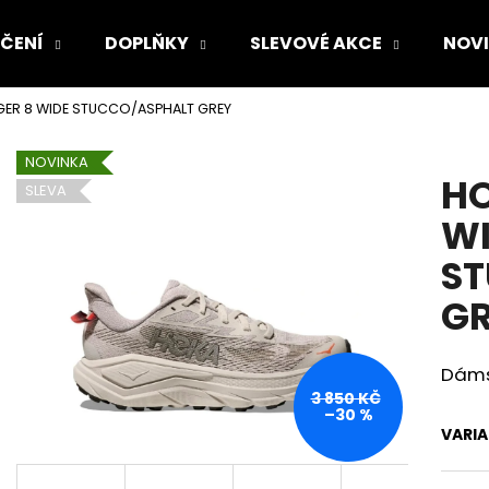
ČENÍ
DOPLŇKY
SLEVOVÉ AKCE
NOV
GER 8 WIDE STUCCO/ASPHALT GREY
Co potřebujete najít?
NOVINKA
HO
SLEVA
HLEDAT
WI
S
Doporučujeme
GR
Dámsk
3 850 KČ
–30 %
VARI