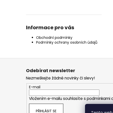
Informace pro vás
Obchodní podmínky
Podmínky ochrany osobních údajů
Z
á
Odebírat newsletter
p
Nezmeškejte žádné novinky či slevy!
a
t
E-mail
í
Vložením e-mailu souhlasíte s
podmínkami o
PŘIHLÁSIT SE
Tento web 