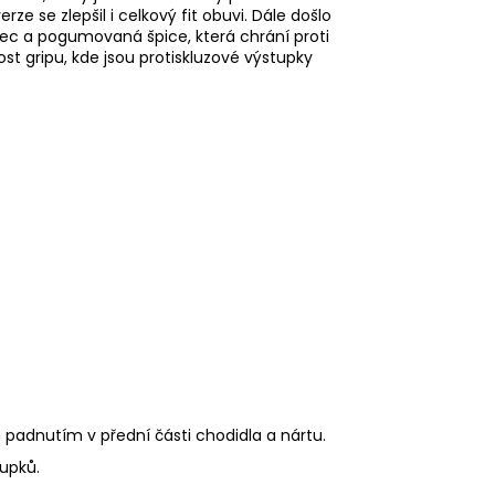
e se zlepšil i celkový fit obuvi. Dále došlo
ímec a pogumovaná špice, která chrání proti
st gripu, kde jsou protiskluzové výstupky
adnutím v přední části chodidla a nártu.
tupků.