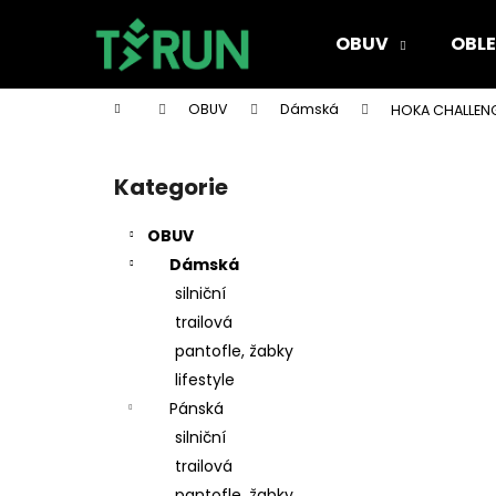
K
Přejít
na
o
OBUV
OBLE
obsah
Zpět
Zpět
š
do
do
í
Domů
OBUV
Dámská
HOKA CHALLEN
k
obchodu
obchodu
P
o
Kategorie
Přeskočit
s
kategorie
t
OBUV
r
Dámská
a
silniční
n
trailová
n
pantofle, žabky
í
lifestyle
p
Pánská
a
silniční
n
trailová
e
pantofle, žabky