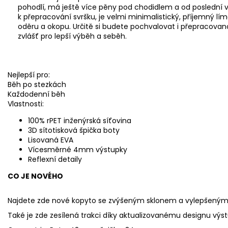
pohodlí, má ještě více pěny pod chodidlem a od poslední verz
k přepracování svršku, je velmi minimalistický, příjemný l
oděru a okopu. Určitě si budete pochvalovat i přepracovano
zvlášť pro lepší výběh a seběh.
Nejlepší pro:
Běh po stezkách
Každodenní běh
Vlastnosti:
100% rPET inženýrská síťovina
3D sítotisková špička boty
Lisovaná EVA
Vícesměrné 4mm výstupky
Reflexní detaily
CO JE NOVÉHO
Najdete zde nové kopyto se zvýšeným sklonem a vylepšeným p
Také je zde zesílená trakci díky aktualizovanému designu výs