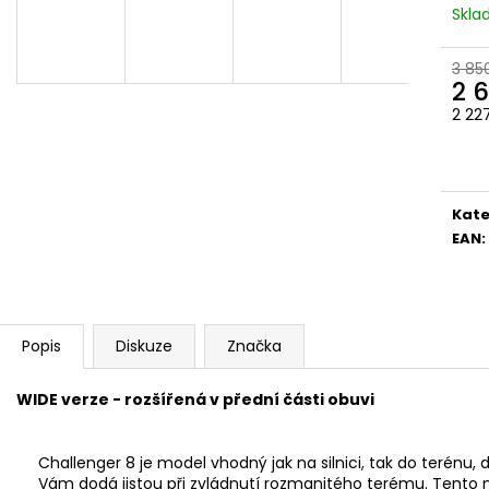
Skl
3 85
2 
2 22
Měr
cena
Kate
EAN
:
Popis
Diskuze
Značka
WIDE verze - rozšířená v přední části obuvi
Challenger 8 je model vhodný jak na silnici, tak do terénu, 
Vám dodá jistou při zvládnutí rozmanitého terému. Tento m