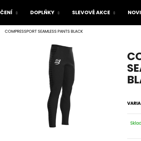
ČENÍ
DOPLŇKY
SLEVOVÉ AKCE
NOV
COMPRESSPORT SEAMLESS PANTS BLACK
Co potřebujete najít?
C
HLEDAT
SE
B
Doporučujeme
VARI
Skl