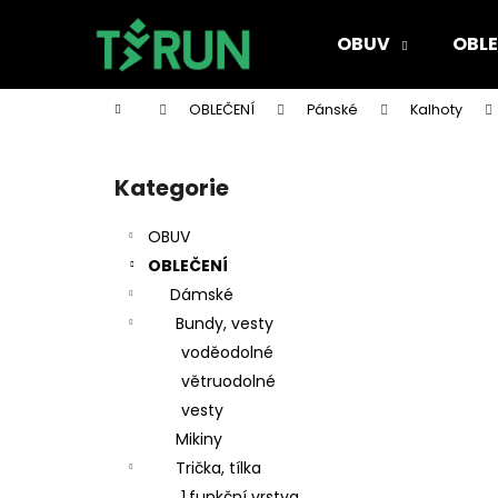
K
Přejít
na
o
OBUV
OBLE
obsah
Zpět
Zpět
š
do
do
í
Domů
OBLEČENÍ
Pánské
Kalhoty
k
obchodu
obchodu
P
o
Kategorie
Přeskočit
s
kategorie
t
OBUV
r
OBLEČENÍ
a
Dámské
n
Bundy, vesty
n
voděodolné
í
větruodolné
p
vesty
a
Mikiny
n
Trička, tílka
e
1.funkční vrstva