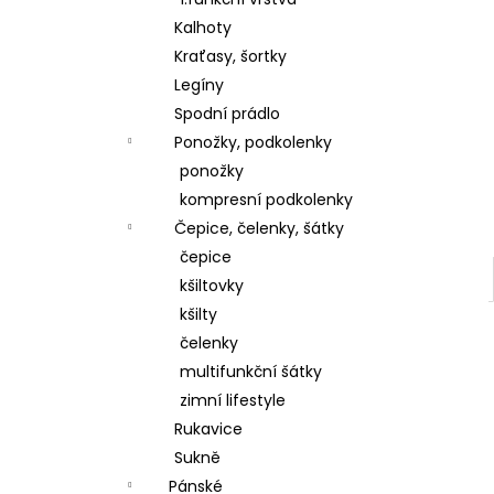
l
Kalhoty
Kraťasy, šortky
Legíny
Spodní prádlo
Ponožky, podkolenky
ponožky
kompresní podkolenky
Čepice, čelenky, šátky
čepice
kšiltovky
kšilty
čelenky
multifunkční šátky
zimní lifestyle
Rukavice
Sukně
Pánské