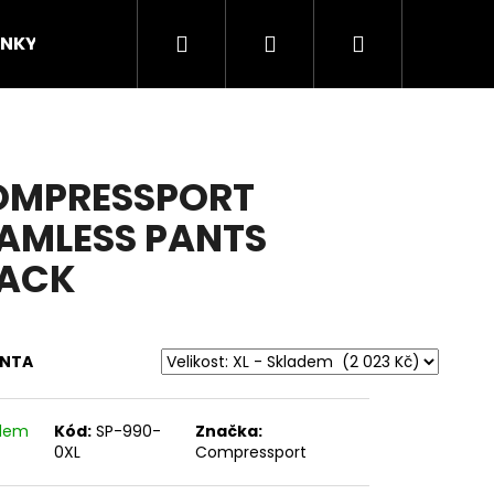
Hledat
Přihlášení
Nákupní
INKY
ZNAČKY
KOMUNITA
Novinky/
košík
OMPRESSPORT
AMLESS PANTS
LACK
ANTA
adem
Kód:
SP-990-
Značka:
0XL
Compressport