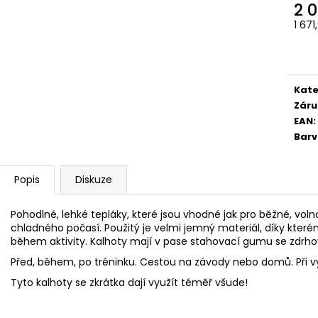
2 
1 67
Měr
cena
Kate
Záru
EAN
:
Bar
Popis
Diskuze
Pohodlné, lehké tepláky, které jsou vhodné jak pro běžné, vol
chladného počasí. Použitý je velmi jemný materiál, díky kte
během aktivity. Kalhoty mají v pase stahovací gumu se zdrhov
Před, během, po tréninku. Cestou na závody nebo domů. Při 
Tyto kalhoty se zkrátka dají využít téměř všude!