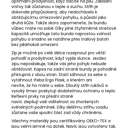
optimální prodyšnost, když tlačíte na pilu. Základní
vrstvy tak zůstanou v teple a suchu. Střih je
dokonale přizpůsobený, aby nedocházelo k
obtěžujícímu omezování pohybu, a působí jako
druhá kůže. Takže skoro zapomenete, že bundu
vůbec máte na sobě. Díky plné čtyřsměrné strečové
kapacitě umožňuje tato bunda naprostou volnost
pohybu a snadno se natáhne přes trailový batoh
bez jakéhokoli omezení.
Zip je možné po celé délce rozepnout pro větší
pohodlí a prodyšnost, když vyjde slunce. Jezdec
zipu neposkakuje, takže vás jeho pohyb nebude
obtěžovat. Kapsa na zadní straně bundy je pohodlně
přístupná z obou stran. Stačí sáhnout za sebe a
vytáhnout třeba Ergo Flask, o kterém ani
nevíte, že ho máte u sebe. Dlouhý střih rukávů a
vysoký límec poskytují dodatečnou ochranu a teplo.
Reflexní prvky na přední straně
navíc zlepšují vaši viditelnost za zhoršených
světelných podmínek. Díky delšímu střihu vzadu
zůstane vaše spodní část zad vždy chráněna.
Všechny materiály jsou certifikovány OEKO-TEX a
jsou velmi jemné na dotek. Navíc jsou vytvořeny tak,