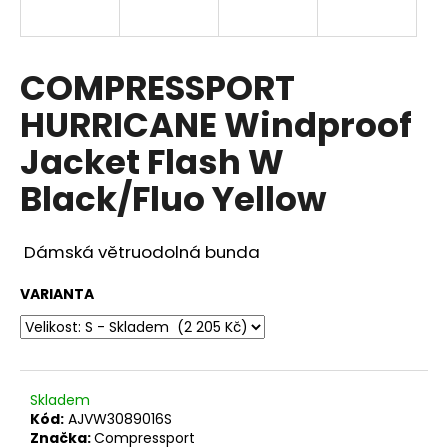
a
j
í
COMPRESSPORT
t
HURRICANE Windproof
?
Jacket Flash W
Black/Fluo Yellow
HLEDAT
Dámská větruodolná bunda
VARIANTA
D
o
p
o
Skladem
r
Kód:
AJVW3089016S
u
Značka:
Compressport