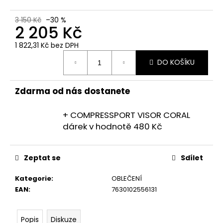
č
u
3 150 Kč
–30 %
j
2 205 Kč
e
m
1 822,31 Kč bez DPH
Měrná
e
DO KOŠÍKU
cena:
Zdarma od nás dostanete
+ COMPRESSPORT VISOR CORAL
dárek
v hodnotě 480 Kč
Zeptat se
Sdílet
Kategorie
:
OBLEČENÍ
EAN
:
7630102556131
Popis
Diskuze