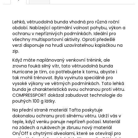
Lehká, větruodolná bunda vhodná pro různá roční
období. Nabízející optimální volnost pohybu, výkon a
ochranu v nepříznivých podmínkách. Ideální pro
všechny multisportovní aktivity. Oproti předešlé
verzi disponuje na hrudi uzavíratelnou kapisčkou na
zip.
Když máte naplánovaný venkovní trénink, ale
zrovna fouká silný vítr, tato větruodolná bunda
Hurricane je tím, co potřebujete k tomu, abyste i
tak mohli trénovat. Byla vyvinuta speciálně pro
vysoké výkony ve větrných podmínkách. Tato lehká
bunda je charakteristická svou ochranou proti větru.
COMPRESSPORT dokázal zabudovat technologie do
pouhých 100 g látky.
Na přední straně materiál Tafta poskytuje
dokonalou ochranu proti silnému větru. Udrží vás v
teple, když venku panuje nepřízeň počasí. Materiál
na zádech a rukávech je zbrusu nový materiál
On/Off s chytrými alveolami, které se otevírají pro