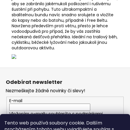
aby se zabránilo jakémukoli poškození i rušivému
šustění při pohybu. Tuto ultrakompaktní a
sbalitelnou bundu navíc snadno srolujete a vložíte
do kapsy nebo do batohu, případně i Free Beltu.
Navržena především proti větru, přesto je lehce
vodoodpudivá pro případ, že by vás zastihla
nečekaná dešťová přeháňka. Ideální na trailový běh,
cyklistiku, běžecké lyžování nebo jakoukoli jinou
outdoorovou aktivitu.
Z
á
Odebírat newsletter
p
Nezmeškejte žádné novinky či slevy!
a
t
E-mail
í
Vložením e-mailu souhlasíte s
podmínkami
ochrany osobních údajů
Tento web používá soubory cookie. Dalším
procházením tohoto webu vyjadřujete souhlas s