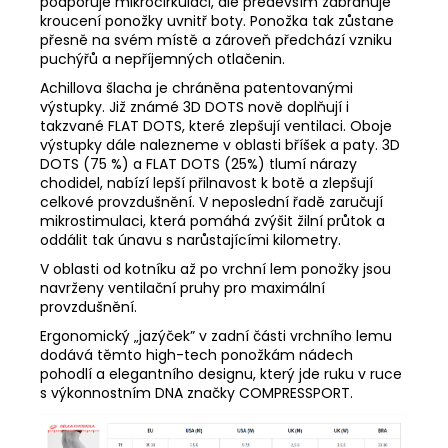
podporuje mikrocirkulaci, ale především zabraňuje
kroucení ponožky uvnitř boty. Ponožka tak zůstane
přesně na svém místě a zároveň předchází vzniku
puchýřů a nepříjemných otlačenin.
Achillova šlacha je chráněna patentovanými
výstupky. Již známé 3D DOTS nově doplňují i
takzvané FLAT DOTS, které zlepšují ventilaci. Oboje
výstupky dále nalezneme v oblasti bříšek a paty. 3D
DOTS (75 %) a FLAT DOTS (25%) tlumí nárazy
chodidel, nabízí lepší přilnavost k botě a zlepšují
celkové provzdušnění. V neposlední řadě zaručují
mikrostimulaci, která pomáhá zvýšit žilní průtok a
oddálit tak únavu s narůstajícími kilometry.
V oblasti od kotníku až po vrchní lem ponožky jsou
navrženy ventilační pruhy pro maximální
provzdušnění.
Ergonomický „jazýček” v zadní části vrchního lemu
dodává těmto high-tech ponožkám nádech
pohodlí a elegantního designu, který jde ruku v ruce
s výkonnostním DNA značky COMPRESSPORT.