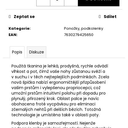
č
u
j
Zeptat se
Sdílet
e
m
Kategorie
:
Ponožky, podkolenky
e
EAN
:
7630279425650
Popis
Diskuze
Použitá tkanina je lehká, prodyšná, rychle odvádí
vlhkost a pot, čímž vaše nohy zůstanou svěží a
v suchu i v těch nejteplejších podmínkách. Zcela
nová špička nabízí ergonomičtější přizpůsobení
vašim prstům i vylepšenou propriocepci, což
umožní prstům intuitivní polohu při dopadu pro
plynulý, přirozený krok. Oblast palce je navíc
obohacena froté vycpávkou pro eliminaci
zčernalých nehtů při delších bězích. Totožná
technologie je umístěna také v oblasti paty.
Podpora klenby je samozřejmostí. Nejenže