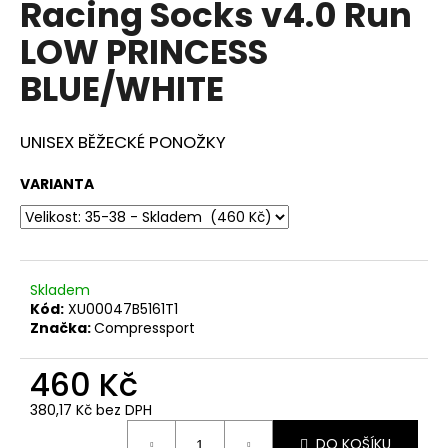
Racing Socks v4.0 Run
a
LOW PRINCESS
j
í
BLUE/WHITE
t
?
UNISEX BĚŽECKÉ PONOŽKY
VARIANTA
HLEDAT
Skladem
Kód:
XU00047B5161T1
D
Značka:
Compressport
o
p
460 Kč
o
r
380,17 Kč bez DPH
u
Měrná
DO KOŠÍKU
cena: