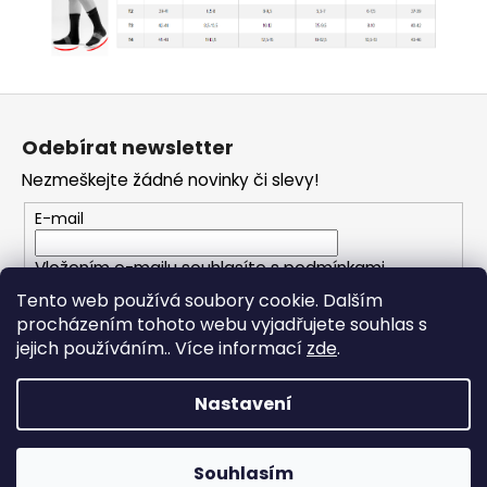
Z
á
Odebírat newsletter
p
Nezmeškejte žádné novinky či slevy!
a
t
E-mail
í
Vložením e-mailu souhlasíte s
podmínkami
ochrany osobních údajů
Tento web používá soubory cookie. Dalším
procházením tohoto webu vyjadřujete souhlas s
PŘIHLÁSIT SE
jejich používáním.. Více informací
zde
.
Nastavení
Vytvořil Shoptet
Souhlasím
Copyright 2026
TFRUN
. Všechna práva vyhrazena.