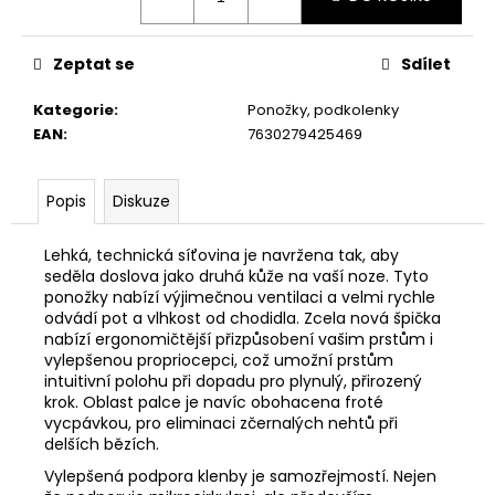
č
u
j
Zeptat se
Sdílet
e
m
Kategorie
:
Ponožky, podkolenky
e
EAN
:
7630279425469
Popis
Diskuze
Lehká, technická síťovina je navržena tak, aby
seděla doslova jako druhá kůže na vaší noze. Tyto
ponožky nabízí výjimečnou ventilaci a velmi rychle
odvádí pot a vlhkost od chodidla. Zcela nová špička
nabízí ergonomičtější přizpůsobení vašim prstům i
vylepšenou propriocepci, což umožní prstům
intuitivní polohu při dopadu pro plynulý, přirozený
krok. Oblast palce je navíc obohacena froté
vycpávkou, pro eliminaci zčernalých nehtů při
delších bězích.
Vylepšená podpora klenby je samozřejmostí. Nejen