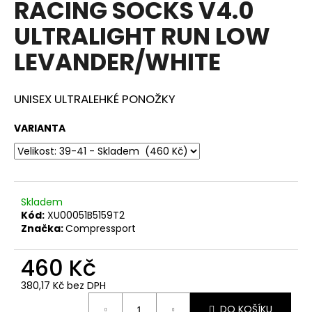
RACING SOCKS V4.0
a
ULTRALIGHT RUN LOW
j
í
LEVANDER/WHITE
t
?
UNISEX ULTRALEHKÉ PONOŽKY
VARIANTA
HLEDAT
Skladem
Kód:
XU00051B5159T2
D
Značka:
Compressport
o
p
460 Kč
o
r
380,17 Kč bez DPH
u
Měrná
DO KOŠÍKU
cena: