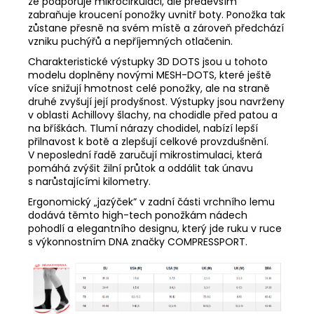
že podporuje mikrocirkulaci, ale především
zabraňuje kroucení ponožky uvnitř boty. Ponožka tak
zůstane přesně na svém místě a zároveň předchází
vzniku puchýřů a nepříjemných otlačenin.
Charakteristické výstupky 3D DOTS jsou u tohoto
modelu doplněny novými MESH-DOTS, které ještě
více snižují hmotnost celé ponožky, ale na straně
druhé zvyšují její prodyšnost. Výstupky jsou navrženy
v oblasti Achillovy šlachy, na chodidle před patou a
na bříškách. Tlumí nárazy chodidel, nabízí lepší
přilnavost k botě a zlepšují celkové provzdušnění.
V neposlední řadě zaručují mikrostimulaci, která
pomáhá zvýšit žilní průtok a oddálit tak únavu
s narůstajícími kilometry.
Ergonomický „jazýček” v zadní části vrchního lemu
dodává těmto high-tech ponožkám nádech
pohodlí a elegantního designu, který jde ruku v ruce
s výkonnostním DNA značky COMPRESSPORT.