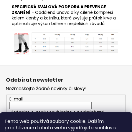
SPECIFICKÁ SVALOVÁ PODPORA A PREVENCE
ZRANĚNÍ
- Oddálená únava díky cílené kompresi
kolem klenby a kotníku, která zvyšuje průtok krve a
optimalizuje výkon během nejdelších závodů.
Z
á
Odebírat newsletter
p
Nezmeškejte žádné novinky či slevy!
a
t
E-mail
í
Vložením e-mailu souhlasíte s
podmínkami
ochrany osobních údajů
Tento web používá soubory cookie. Dalším
procházením tohoto webu vyjadřujete souhlas s