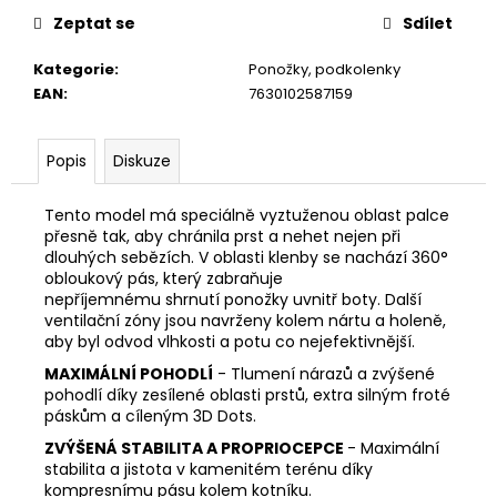
č
Zeptat se
Sdílet
u
j
Kategorie
:
Ponožky, podkolenky
e
EAN
:
7630102587159
m
e
Popis
Diskuze
Tento model má speciálně vyztuženou oblast palce
přesně tak, aby chránila prst a nehet nejen při
dlouhých sebězích. V oblasti klenby se nachází 360°
obloukový pás, který zabraňuje
nepříjemnému shrnutí ponožky uvnitř boty. Další
ventilační zóny jsou navrženy kolem nártu a holeně,
aby byl odvod vlhkosti a potu co nejefektivnější.
MAXIMÁLNÍ POHODLÍ
- Tlumení nárazů a zvýšené
pohodlí díky zesílené oblasti prstů, extra silným froté
páskům a cíleným 3D Dots.
ZVÝŠENÁ STABILITA A PROPRIOCEPCE
- Maximální
stabilita a jistota v kamenitém terénu díky
kompresnímu pásu kolem kotníku.