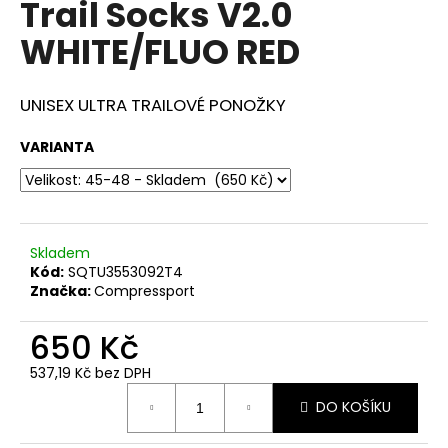
Trail Socks V2.0
a
WHITE/FLUO RED
j
í
t
UNISEX ULTRA TRAILOVÉ PONOŽKY
?
VARIANTA
HLEDAT
Skladem
Kód:
SQTU3553092T4
Značka:
Compressport
D
650 Kč
o
p
537,19 Kč bez DPH
o
Měrná
r
DO KOŠÍKU
cena:
u