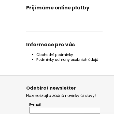
Přijímáme online platby
Informace pro vás
Obchodní podmínky
Podmínky ochrany osobních údajů
Z
á
Odebírat newsletter
p
Nezmeškejte žádné novinky či slevy!
a
t
E-mail
í