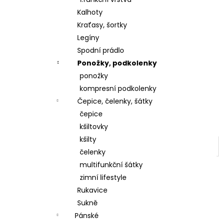
l
Kalhoty
Kraťasy, šortky
Legíny
Spodní prádlo
Ponožky, podkolenky
ponožky
kompresní podkolenky
Čepice, čelenky, šátky
čepice
kšiltovky
kšilty
čelenky
multifunkční šátky
zimní lifestyle
Rukavice
Sukně
Pánské