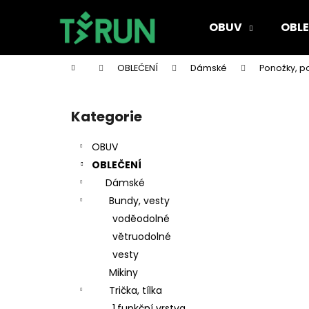
K
Přejít
na
o
OBUV
OBLE
obsah
Zpět
Zpět
š
do
do
í
Domů
OBLEČENÍ
Dámské
Ponožky, p
k
obchodu
obchodu
P
o
Kategorie
Přeskočit
s
kategorie
t
OBUV
r
OBLEČENÍ
a
Dámské
n
Bundy, vesty
n
voděodolné
í
větruodolné
p
vesty
a
Mikiny
n
Trička, tílka
e
1.funkční vrstva