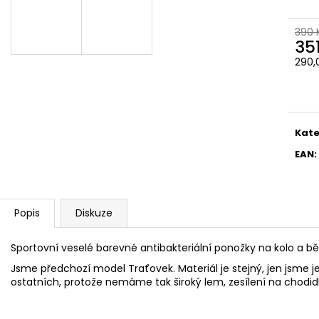
390 
35
290,
Měr
cena
Kate
EAN
:
Popis
Diskuze
Sportovní veselé barevné antibakteriální ponožky na kolo a 
Jsme předchozí model Traťovek. Materiál je stejný, jen jsme j
ostatních, protože nemáme tak široký lem, zesílení na chodidl