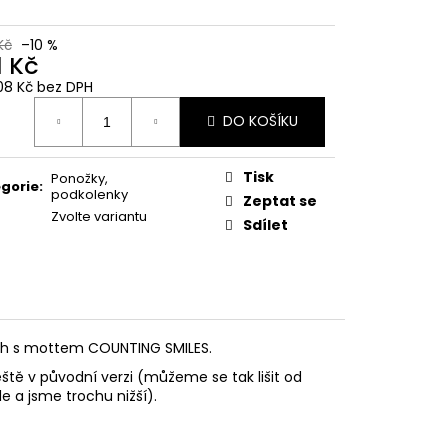
Kč
–10 %
1 Kč
08 Kč bez DPH
ná
DO KOŠÍKU
:
Tisk
Ponožky,
gorie
:
podkolenky
Zeptat se
Zvolte variantu
Sdílet
běh s mottem COUNTING SMILES.
eště v původní verzi (můžeme se tak lišit od
e a jsme trochu nižší).