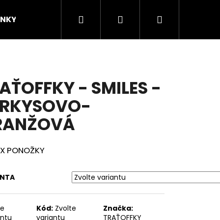
Hledat
Přihlášení
Nákupní
INKY
ZNAČKY
KOMUNITA
Novinky/
košík
AŤOFFKY - SMILES -
YRKYSOVO-
RANŽOVÁ
EX PONOŽKY
ANTA
te
Kód:
Zvolte
Značka:
antu
variantu
TRAŤOFFKY