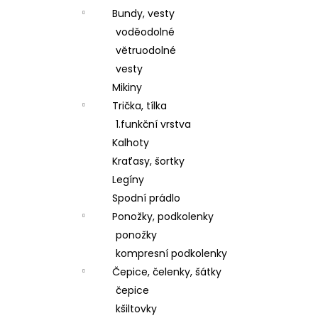
Bundy, vesty
voděodolné
větruodolné
vesty
Mikiny
Trička, tílka
1.funkční vrstva
Kalhoty
Kraťasy, šortky
Legíny
Spodní prádlo
Ponožky, podkolenky
ponožky
kompresní podkolenky
Čepice, čelenky, šátky
čepice
kšiltovky