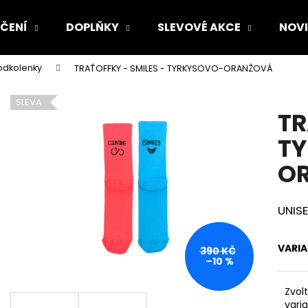
ČENÍ
DOPLŇKY
SLEVOVÉ AKCE
NOV
odkolenky
TRAŤOFFKY - SMILES - TYRKYSOVO-ORANŽOVÁ
Co potřebujete najít?
SLEVA
TR
HLEDAT
T
O
Doporučujeme
UNIS
VARI
390 KČ
–10 %
Zvol
vari