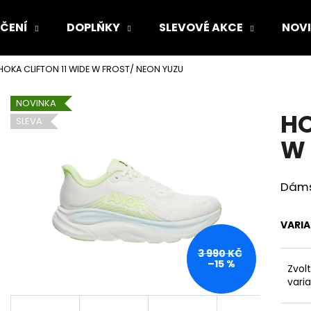
ČENÍ
DOPLŇKY
SLEVOVÉ AKCE
NOV
HOKA CLIFTON 11 WIDE W FROST/ NEON YUZU
Co potřebujete najít?
NOVINKA
HO
SLEVA
HLEDAT
W 
Dámsk
Doporučujeme
VARI
3 990 KČ
–15 %
Zvol
vari