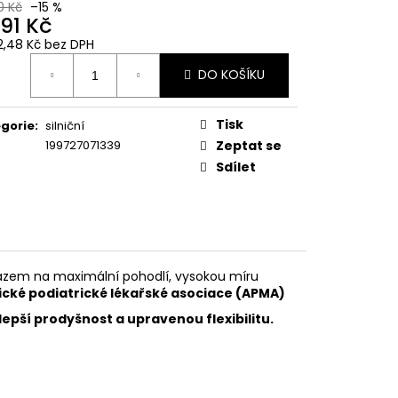
0 Kč
–15 %
391 Kč
2,48 Kč bez DPH
ná
DO KOŠÍKU
:
Tisk
gorie
:
silniční
199727071339
Zeptat se
Sdílet
azem na maximální pohodlí, vysokou míru
cké podiatrické lékařské asociace (APMA)
lepší prodyšnost a upravenou flexibilitu.