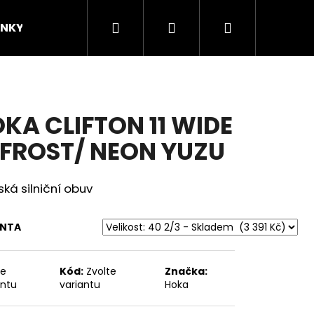
Hledat
Přihlášení
Nákupní
INKY
ZNAČKY
KOMUNITA
Novinky/
košík
KA CLIFTON 11 WIDE
FROST/ NEON YUZU
á silniční obuv
ANTA
te
Kód:
Zvolte
Značka:
antu
variantu
Hoka