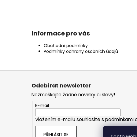
Informace pro vás
Obchodní podmínky
Podmínky ochrany osobních údajů
Z
á
Odebírat newsletter
p
Nezmeškejte žádné novinky či slevy!
a
t
E-mail
í
Vložením e-mailu souhlasíte s
podmínkami o
PŘIHLÁSIT SE
Tento web 