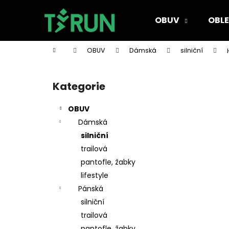
K
Přejít
na
o
OBUV
OBLE
obsah
Zpět
Zpět
š
do
do
í
Domů
OBUV
Dámská
silniční
k
obchodu
obchodu
P
o
Kategorie
Přeskočit
s
kategorie
t
OBUV
r
Dámská
a
silniční
n
trailová
n
pantofle, žabky
í
lifestyle
p
Pánská
a
silniční
n
trailová
e
pantofle, žabky