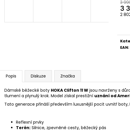
3 99
3 
2 80
Měr
cena
Kate
EAN
:
Popis
Diskuze
Značka
Dámské běžecké boty
HOKA Clifton 11 W
jsou navrženy s důr
tlumení a plynulý krok. Model získal prestižní
uznání od Ameri
Tato generace přináší především
luxusnější pocit uvnitř boty,
Reflexní prvky
Terén:
Silnice, zpevněné cesty, běžecký pás