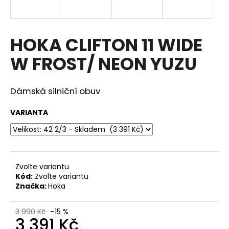
a
j
í
HOKA CLIFTON 11 WIDE
t
W FROST/ NEON YUZU
?
Dámská silniční obuv
VARIANTA
HLEDAT
D
Zvolte variantu
o
Kód:
Zvolte variantu
p
Značka:
Hoka
o
r
3 990 Kč
–15 %
u
3 391 Kč