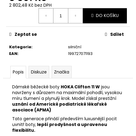
č
2 802,48 Kč bez DPH
u
Měrná
j
DO KOŠÍKU
cena:
e
m
e
Zeptat se
Sdílet
Kategorie
:
silniční
EAN
:
199727071193
Popis
Diskuze
Značka
Dámské běžecké boty
HOKA Clifton 11 W
jsou
navrženy s důrazem na maximální pohodlí, vysokou
míru tlumení a plynulý krok. Model získal prestižní
uznání od Americké podiatrické lékařské
asociace (APMA)
Tato generace přináší především
luxusnější pocit
uvnitř boty,
lepší prodyšnost a upravenou
flexibilitu.