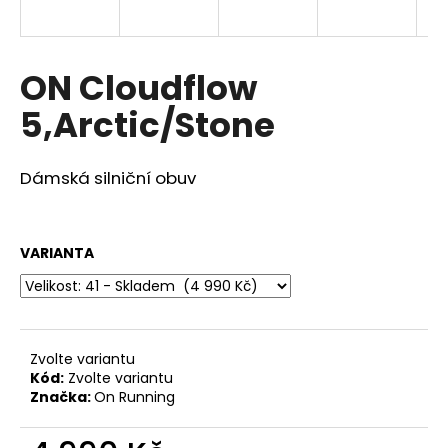
a
j
í
ON Cloudflow
t
5,Arctic/Stone
?
Dámská silniční obuv
HLEDAT
VARIANTA
D
o
Zvolte variantu
p
Kód:
Zvolte variantu
o
Značka:
On Running
r
u