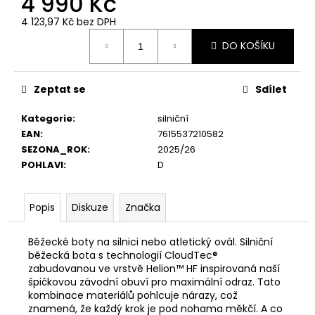
4 990 Kč
č
u
4 123,97 Kč bez DPH
j
Měrná
DO KOŠÍKU
e
cena:
m
e
Zeptat se
Sdílet
Kategorie
:
silniční
EAN
:
7615537210582
SEZONA_ROK
:
2025/26
POHLAVI
:
D
Popis
Diskuze
Značka
Běžecké boty na silnici nebo atletický ovál. Silniční
běžecká bota s technologií CloudTec®
zabudovanou ve vrstvě Helion™ HF inspirovaná naší
špičkovou závodní obuví pro maximální odraz. Tato
kombinace materiálů pohlcuje nárazy, což
znamená, že každý krok je pod nohama měkčí. A co