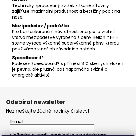
Technicky zpracovaný svršek z tkané síťoviny
zajišťuje maximální prodyšnost a beztížný pocit na
noze.
Mezipodešev / podrážka:
Pro bezkonkurenční návratnost energie je vrchní
vrstva mezipodešve vyrobena z pěny Helion™ HF –
stejné vysoce výkonné supervýkonné pěny, kterou
používáme v našich závodních botách.
Speedboard®:
Podešev Speedboard® s příměsí 8 % skelných vláken
je pevná, ale pružná, což napomáhá svižné a
energické aktivitě.
Z
á
Odebírat newsletter
p
Nezmeškejte žádné novinky či slevy!
a
t
E-mail
í
Vložením e-mailu souhlasíte s
podmínkami