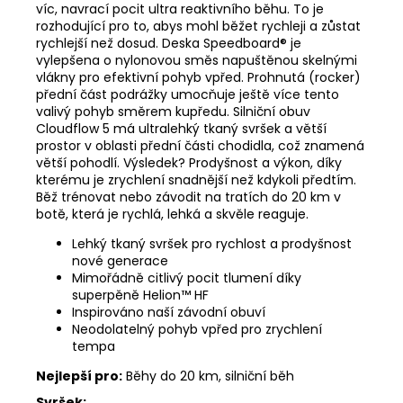
víc, navrací pocit ultra reaktivního běhu. To je
rozhodující pro to, abys mohl běžet rychleji a zůstat
rychlejší než dosud. Deska Speedboard® je
vylepšena o nylonovou směs napuštěnou skelnými
vlákny pro efektivní pohyb vpřed. Prohnutá (rocker)
přední část podrážky umocňuje ještě více tento
valivý pohyb směrem kupředu. Silniční obuv
Cloudflow 5 má ultralehký tkaný svršek a větší
prostor v oblasti přední části chodidla, což znamená
větší pohodlí. Výsledek? Prodyšnost a výkon, díky
kterému je zrychlení snadnější než kdykoli předtím.
Běž trénovat nebo závodit na tratích do 20 km v
botě, která je rychlá, lehká a skvěle reaguje.
Lehký tkaný svršek pro rychlost a prodyšnost
nové generace
Mimořádně citlivý pocit tlumení díky
superpěně Helion™ HF
Inspirováno naší závodní obuví
Neodolatelný pohyb vpřed pro zrychlení
tempa
Nejlepší pro:
Běhy do 20 km, silniční běh
Svršek: