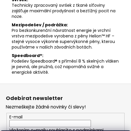
Technicky zpracovaný svršek z tkané síťoviny
zajišťuje maximální prodyšnost a beztížný pocit na
noze.
Mezipodešev / podrážka:
Pro bezkonkurenční návratnost energie je vrchní
vrstva mezipodešve vyrobena z pěny Helion™ HF –
stejné vysoce výkonné supervýkonné pěny, kterou
používáme v našich závodních botách.
Speedboard®:
Podešev Speedboard® s příměsí 8 % skelných vláken
je pevná, ale pružná, což napomáhá svižné a
energické aktivitě.
Z
á
Odebírat newsletter
p
Nezmeškejte žádné novinky či slevy!
a
t
E-mail
í
Vložením e-mailu souhlasíte s
podmínkami