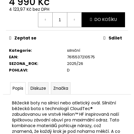
4 990 Kč
č
u
4 123,97 Kč bez DPH
j
Měrná
DO KOŠÍKU
e
cena:
m
e
Zeptat se
Sdílet
Kategorie
:
silniční
EAN
:
7615537210575
SEZONA_ROK
:
2025/26
POHLAVI
:
D
Popis
Diskuze
Značka
Běžecké boty na silnici nebo atletický ovál. Silniční
běžecká bota s technologií CloudTec®
zabudovanou ve vrstvě Helion™ HF inspirovaná naší
špičkovou závodní obuví pro maximální odraz. Tato
kombinace materiálů pohlcuje nárazy, což
znamená, že každý krok je pod nohama měkčí. A co