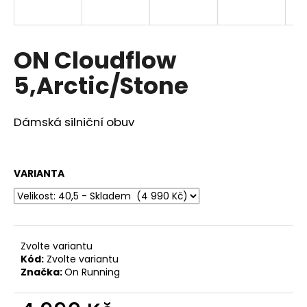
a
j
í
ON Cloudflow
t
5,Arctic/Stone
?
Dámská silniční obuv
HLEDAT
VARIANTA
D
o
Zvolte variantu
p
Kód:
Zvolte variantu
o
Značka:
On Running
r
u