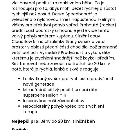
víc, navrací pocit ultra reaktivního běhu. To je
rozhodující pro to, abys mohl běžet rychleji a zůstat
rychlejší než dosud. Deska Speedboard® je
vylepšena o nylonovou směs napuštěnou skelnými
vlákny pro efektivní pohyb vpřed. Prohnutá (rocker)
přední část podrážky umocňuje ještě více tento
valivý pohyb směrem kupředu. Silniční obuv
Cloudflow 5 má ultralehký tkaný svršek a větší
prostor v oblasti přední části chodidla, což znamená
větší pohodlí. Výsledek? Prodyšnost a výkon, díky
kterému je zrychlení snadnější než kdykoli předtím.
Běž trénovat nebo závodit na tratích do 20 km v
botě, která je rychlá, lehká a skvěle reaguje.
Lehký tkaný svršek pro rychlost a prodyšnost
nové generace
Mimořádně citlivý pocit tlumení díky
superpěně Helion™ HF
Inspirováno naší závodní obuví
Neodolatelný pohyb vpřed pro zrychlení
tempa
Nejlepší pro:
Běhy do 20 km, silniční běh
Svršek: