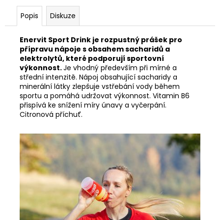
č
u
Popis
Diskuze
j
e
Enervit Sport Drink je rozpustný prášek pro
m
přípravu nápoje s obsahem sacharidů a
e
elektrolytů, které podporují sportovní
výkonnost.
Je vhodný především při mírné a
střední intenzitě. Nápoj obsahující sacharidy a
minerální látky zlepšuje vstřebání vody během
sportu a pomáhá udržovat výkonnost. Vitamin B6
přispívá ke snížení míry únavy a vyčerpání.
Citronová příchuť.