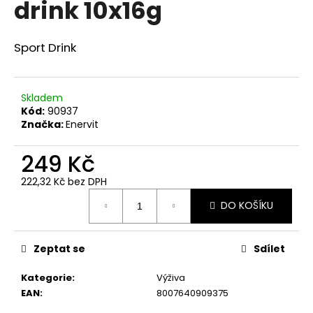
drink 10x16g
a
j
Sport Drink
í
t
?
Skladem
Kód:
90937
Značka:
Enervit
249 Kč
HLEDAT
222,32 Kč bez DPH
Měrná
DO KOŠÍKU
cena:
D
o
Zeptat se
Sdílet
p
o
Kategorie
:
Výživa
r
EAN
:
8007640909375
u