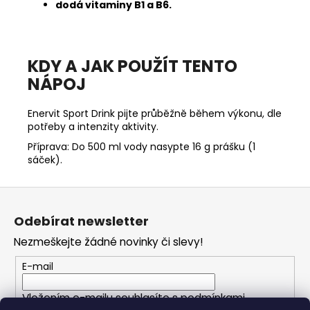
dodá vitaminy B1 a B6.
KDY A JAK POUŽÍT TENTO
NÁPOJ
Enervit Sport Drink pijte průběžně během výkonu, dle
potřeby a intenzity aktivity.
Příprava: Do 500 ml vody nasypte 16 g prášku (1
sáček).
Z
á
Odebírat newsletter
p
Nezmeškejte žádné novinky či slevy!
a
t
E-mail
í
Vložením e-mailu souhlasíte s
podmínkami